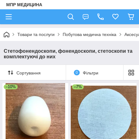
МПР МЕДИЦИНА
Товари та послуги
Побутова медична техніка
Аксесу
Стетофонендоскопи, фонендоскопи, стетоскопи та
комплектуючі до них
Сортування
0
Фільтри
–10%
–7%