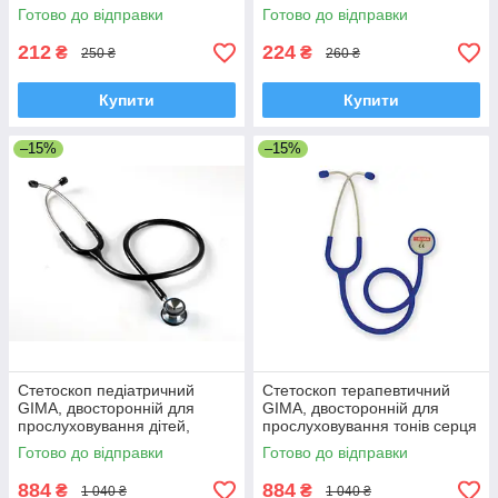
й легких, Зелений, Італія
для новонароджених і
Готово до відправки
Готово до відправки
немовлят, синій
212
224
₴
₴
250 ₴
260 ₴
Купити
Купити
–15%
–15%
Стетоскоп педіатричний
Стетоскоп терапевтичний
GIMA, двосторонній для
GIMA, двосторонній для
прослуховування дітей,
прослуховування тонів серця
Чорний, Італія
та легенів, ТЕМНО-СИНІЙ,
Готово до відправки
Готово до відправки
Італія
884
884
₴
₴
1 040 ₴
1 040 ₴