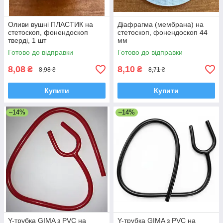
Оливи вушні ПЛАСТИК на
Діафрагма (мембрана) на
стетоскоп, фонендоскоп
стетоскоп, фонендоскоп 44
тверді, 1 шт
мм
Готово до відправки
Готово до відправки
8,08
8,10
₴
₴
8,98 ₴
8,71 ₴
Купити
Купити
–14%
–14%
Y-трубка GIMA з PVC на
Y-трубка GIMA з PVC на