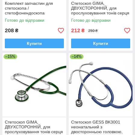
Комплект запчастин для
Стетоскоп GIMA,
стетоскопа /
ДВУХСТОРОННІЙ, для
стетофонендоскопа
прослуховування тонів серця
(діафрагми, оливи, насадки),
й легких, Червоний, Італія
Готово до відправки
Готово до відправки
7 предметів
208
212
₴
₴
250 ₴
Купити
Купити
–15%
–14%
Стетоскоп GIMA,
Стетоскоп GESS BK3001
ДВУХСТОРОННІЙ, для
неонатальний з
прослуховування тонів серця
двосторонньою головкою,