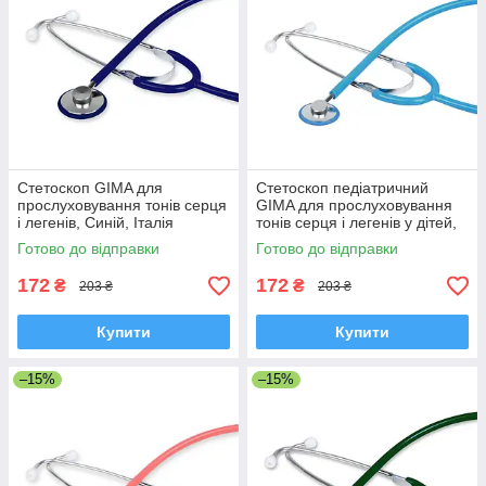
Стетоскоп GIMA для
Стетоскоп педіатричний
прослуховування тонів серця
GIMA для прослуховування
і легенів, Синій, Італія
тонів серця і легенів у дітей,
Блакитний, Італія
Готово до відправки
Готово до відправки
172
172
₴
₴
203 ₴
203 ₴
Купити
Купити
–15%
–15%