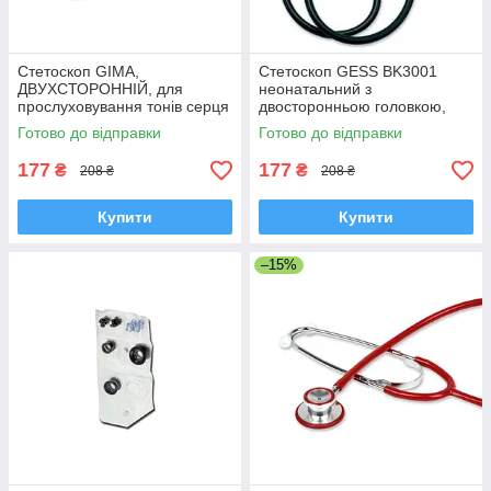
Стетоскоп GIMA,
Стетоскоп GESS BK3001
ДВУХСТОРОННІЙ, для
неонатальний з
прослуховування тонів серця
двосторонньою головкою,
й легких, Синій, Італія
для новонароджених і
Готово до відправки
Готово до відправки
немовлят, чорний.
177
177
₴
₴
208 ₴
208 ₴
Купити
Купити
–15%