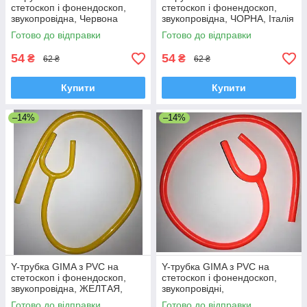
стетоскоп і фонендоскоп,
стетоскоп і фонендоскоп,
звукопровідна, Червона
звукопровідна, ЧОРНА, Італія
Італія
Готово до відправки
Готово до відправки
54
54
₴
₴
62 ₴
62 ₴
Купити
Купити
–14%
–14%
Y-трубка GIMA з PVC на
Y-трубка GIMA з PVC на
стетоскоп і фонендоскоп,
стетоскоп і фонендоскоп,
звукопровідна, ЖЕЛТАЯ,
звукопровідні,
Італія
ПОМАРАНЧЕВА, Італія
Готово до відправки
Готово до відправки