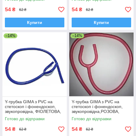
54
54
₴
₴
62 ₴
62 ₴
Купити
Купити
–14%
–14%
Y-трубка GIMA з PVC на
Y-трубка GIMA з PVC на
стетоскоп і фонендоскоп,
стетоскоп і фонендоскоп,
звукопровідна, ФІОЛЕТОВА,
звукопровідна,РОЗОВА,
Італія
Італія
Готово до відправки
Готово до відправки
54
54
₴
₴
62 ₴
62 ₴