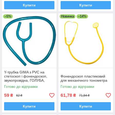
Купити
Купити
–5%
Новинка
–14%
Y-трубка GIMA з PVC на
стетоскоп і фонендоскоп,
Фонендоскоп пластиковий
звукопровідна, ГОЛУБА,
для механічного тонометра
Італія
Готово до відправки
Готово до відправки
59
61,78
₴
₴
62 ₴
71,84 ₴
Купити
Купити