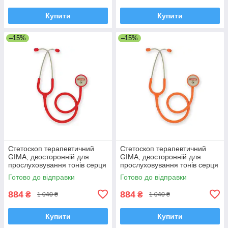
Купити
Купити
–15%
–15%
Стетоскоп терапевтичний
Стетоскоп терапевтичний
GIMA, двосторонній для
GIMA, двосторонній для
прослуховування тонів серця
прослуховування тонів серця
й легких, ЧЕРВОНИЙ, Італія
й легких, Помаранчевий,
Готово до відправки
Готово до відправки
Італія
884
884
₴
₴
1 040 ₴
1 040 ₴
Купити
Купити