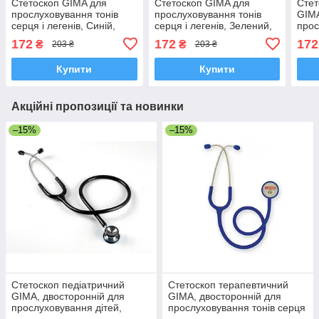
Стетоскоп GIMA для
Стетоскоп GIMA для
Стет
прослуховування тонів
прослуховування тонів
GIM
серця і легенів, Синій,
серця і легенів, Зелений,
прос
Італія
Італія
серц
172
172
172
₴
₴
203 ₴
203 ₴
Роже
Купити
Купити
Акційні пропозиції та новинки
–15%
–15%
Стетоскоп педіатричний
Стетоскоп терапевтичний
GIMA, двосторонній для
GIMA, двосторонній для
прослуховування дітей,
прослуховування тонів серця
Чорний, Італія
та легенів, ТЕМНО-СИНІЙ,