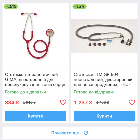
–15%
–15%
Стетоскоп терапевтичний
Стетоскоп TM-SF 504
GIMA, двосторонній для
неонатальний, двосторонній
прослуховування тонів серця
для новонароджених, TECH-
та легенів, БОРДОВИЙ, Італія
MED
Готово до відправки
Готово до відправки
884
1 237
₴
₴
1 040 ₴
1 456 ₴
Купити
Купити
Показати ще