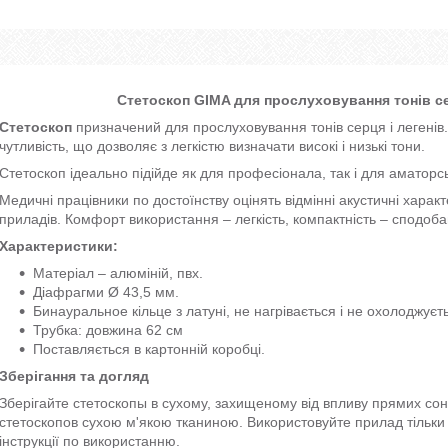
Стетоскоп GIMA для прослуховування тонів серц
Стетоскоп
призначений для прослуховування тонів серця і легенів.
чутливість, що дозволяє з легкістю визначати високі і низькі тони.
Стетоскоп ідеально підійде як для професіонала, так і для аматор
Медичні працівники по достоїнству оцінять відмінні акустичні характе
приладів. Комфорт використання – легкість, компактність – сподоб
Характеристики:
Матеріал – алюміній, пвх.
Діафрагми Ø 43,5 мм.
Бинауральное кільце з латуні, не нагрівається і не охолоджуєт
Трубка: довжина 62 см
Поставляється в картонній коробці.
Зберігання та догляд
Зберігайте стетоскопы в сухому, захищеному від впливу прямих со
стетоскопов сухою м'якою тканиною. Використовуйте прилад тільки 
інструкції по використанню.