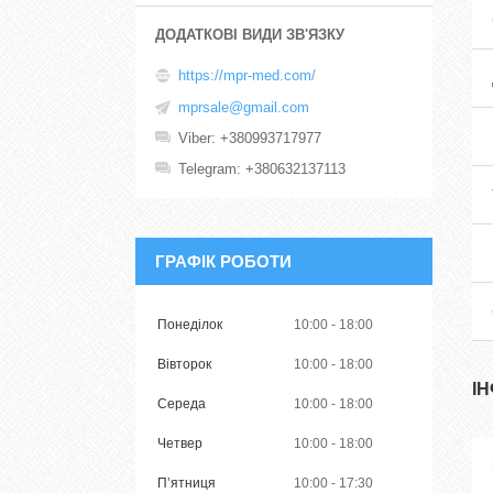
https://mpr-med.com/
mprsale@gmail.com
Viber
+380993717977
Telegram
+380632137113
ГРАФІК РОБОТИ
Понеділок
10:00
18:00
Вівторок
10:00
18:00
І
Середа
10:00
18:00
Четвер
10:00
18:00
Пʼятниця
10:00
17:30