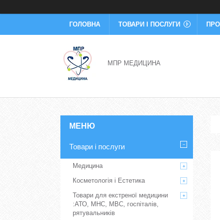
ГОЛОВНА
ТОВАРИ І ПОСЛУГИ
ПРО
МПР МЕДИЦИНА
Товари і послуги
Медицина
Косметологія і Естетика
Товари для екстреної медицини
:АТО, МНС, МВС, госпіталів,
рятувальників