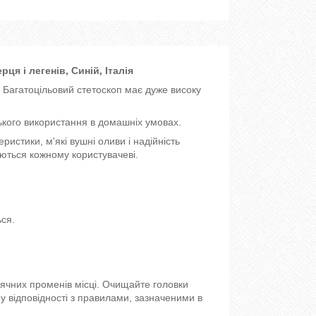
я і легенів, Синій, Італія
 Багатоцільовий стетоскоп має дуже високу
ського використання в домашніх умовах.
ристики, м'які вушні оливи і надійність
аються кожному користувачеві.
ься.
нячних променів місці. Очищайте головки
у відповідності з правилами, зазначеними в