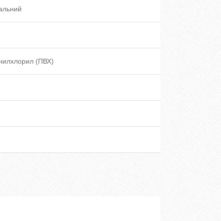
альний
нилхлорил (ПВХ)