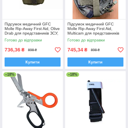
Підсумок медичний GFC
Підсумок медичний GFC
Molle Rip-Away First Aid, Olive
Molle Rip-Away First Aid,
Drab для представників ЗСУ,
Multicam для представників
Польша
ЗСУ, Польша
Готово до відправки
Готово до відправки
736,36
745,34
₴
₴
898 ₴
898 ₴
Купити
Купити
–18%
–18%