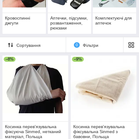
Кровоспинні
Аптечки, підсумки,
Комплектуючі для
джгути
розвантаження,
аптечок
рюкзаки
Сортування
0
Фільтри
–8%
–9%
Косинка перев'язувальна
Косинка перев'язувальна
фіксуюча Sinmed, нетканий
фіксувальна Sinmed з
матеріал, Польща
бавовни, Польща