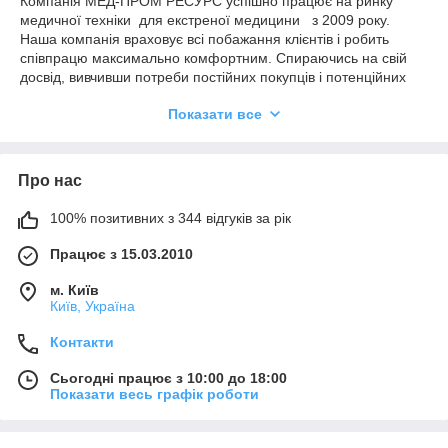
Компанія МЕД-ПРОМ РЕСУРС успішно працює на ринку
медичної техніки для екстреної медицини з 2009 року.
Наша компанія враховує всі побажання клієнтів і робить
співпрацю максимально комфортним. Спираючись на свій
досвід, вивчивши потреби постійних покупців і потенційних
клієнтів, ми виділили наступні конкурентні переваги нашої
Показати все
компанії:
Асортимент товару, орієнтований на споживача.
Конкурентні ціни
Про нас
Зручність і простота покупки.
100% позитивних з 344 відгуків за рік
Наші співробітники технічно грамотні і мають
медичну компетенцію.
Працює з 15.03.2010
Наявність власного складу і постійного складського
запасу товару
м. Київ
Київ, Україна
Доставка товару до транспортної компанії (за умови
доставки за регіонами )
Контакти
Сьогодні працює з 10:00 до 18:00
Наш Клієнт може бути впевнений, що замовлення «прийде»
Показати весь графік роботи
вчасно і в належному вигляді. Ми робимо ставку на
мінімальні витрати часу свого і наших Клієнтів.