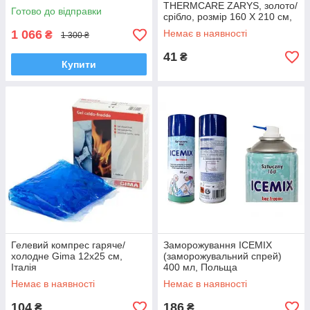
THERMCARE ZARYS, золото/
Готово до відправки
срібло, розмір 160 Х 210 см,
Польща
1 066
Немає в наявності
₴
1 300 ₴
41
₴
Купити
Гелевий компрес гаряче/
Заморожування ICEMIX
холодне Gima 12x25 см,
(заморожувальний спрей)
Італія
400 мл, Польща
Немає в наявності
Немає в наявності
104
186
₴
₴