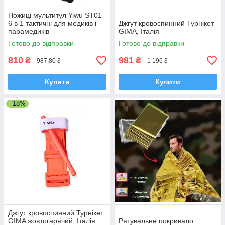
Ножиці мультитул Yiwu ST01
6 в 1 тактичні для медиків і
Джгут кровоспинний Турнікет
парамедиків
GIMA, Італія
Готово до відправки
Готово до відправки
810
981
₴
₴
987,80 ₴
1 196 ₴
Купити
Купити
–18%
Джгут кровоспинний Турнікет
GIMA жовтогарячий, Італія
Рятувальне покривало