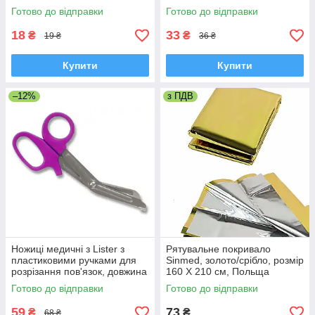
Готово до відправки
Готово до відправки
18
33
₴
₴
19 ₴
36 ₴
Купити
Купити
–12%
з ПДВ
Ножиці медичні з Lister з
Рятувальне покривало
пластиковими ручками для
Sinmed, золото/срібло, розмір
розрізання пов'язок, довжина
160 Х 210 см, Польща
16,5 см, Польща
Готово до відправки
Готово до відправки
59
73
₴
₴
68 ₴