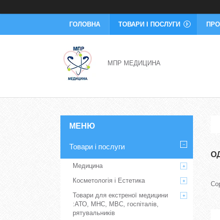
ГОЛОВНА
ТОВАРИ І ПОСЛУГИ
ПРО
МПР МЕДИЦИНА
Товари і послуги
О
Медицина
Косметологія і Естетика
Товари для екстреної медицини
:АТО, МНС, МВС, госпіталів,
рятувальників