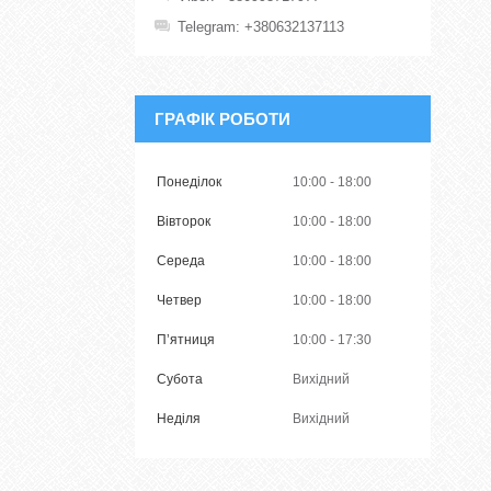
Telegram
+380632137113
ГРАФІК РОБОТИ
Понеділок
10:00
18:00
Вівторок
10:00
18:00
Середа
10:00
18:00
Четвер
10:00
18:00
Пʼятниця
10:00
17:30
Субота
Вихідний
Неділя
Вихідний