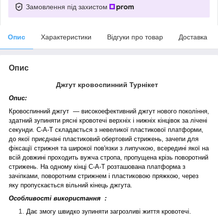
Замовлення під захистом
Опис
Характеристики
Відгуки про товар
Доставка
Опис
Джгут кровоспинний Турнікет
Опис:
Кровоспинний джгут — високоефективний джгут нового покоління,
здатний зупиняти рясні кровотечі верхніх і нижніх кінцівок за лічені
секунди. C-A-T складається з невеликої пластикової платформи,
до якої приєднані пластиковий обертовий стрижень, зачепи для
фіксації стрижня та широкої пов'язки з липучкою, всередині якої на
всій довжині проходить вужча стропа, пропущена крізь поворотний
стрижень. На одному кінці C-A-T розташована платформа з
зачіпками, поворотним стрижнем і пластиковою пряжкою, через
яку пропускається вільний кінець джгута.
Особливості використання :
Дає змогу швидко зупиняти загрозливі життя кровотечі.