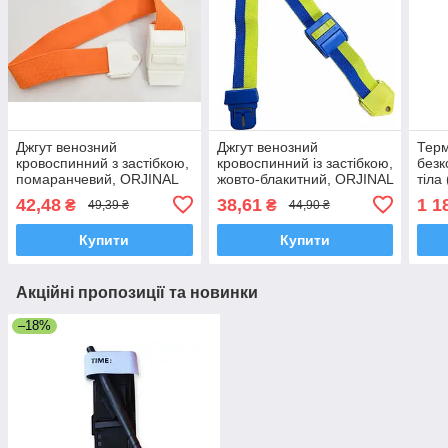
Джгут венозний
Джгут венозний
Терм
кровоспинний з застібкою,
кровоспинний із застібкою,
безк
помаранчевий, ORJINAL
жовто-блакитний, ORJINAL
тіла 
MEDIKAL, Туреччина
MEDIKAL, Туреччина
пред
42,48
38,61
1 1
₴
₴
49,39 ₴
44,90 ₴
Італ
Купити
Купити
Акційні пропозиції та новинки
–18%