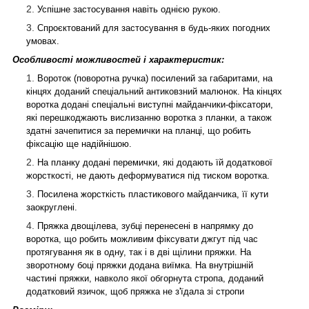
Успішне застосування навіть однією рукою.
Спроєктований для застосування в будь-яких погодних
умовах.
Особливості можливостей і характеристик:
Вороток (поворотна ручка) посилений за габаритами, на
кінцях доданий спеціальний антиковзний малюнок. На кінцях
воротка додані спеціальні виступні майданчики-фіксатори,
які перешкоджають вислизанню воротка з планки, а також
здатні зачепитися за перемички на планці, що робить
фіксацію ще надійнішою.
На планку додані перемички, які додають їй додаткової
жорсткості, не дають деформуватися під тиском воротка.
Посилена жорсткість пластикового майданчика, її кути
заокруглені.
Пряжка двощілева, зубці перенесені в напрямку до
воротка, що робить можливим фіксувати джгут під час
протягування як в одну, так і в дві щілини пряжки. На
зворотному боці пряжки додана виїмка. На внутрішній
частині пряжки, навколо якої обгорнута стропа, доданий
додатковий язичок, щоб пряжка не з'їдала зі стропи