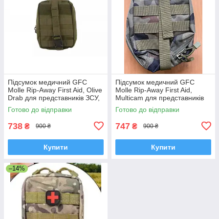
Підсумок медичний GFC
Підсумок медичний GFC
Molle Rip-Away First Aid, Olive
Molle Rip-Away First Aid,
Drab для представників ЗСУ,
Multicam для представників
Польша
ЗСУ, Польша
Готово до відправки
Готово до відправки
738
747
₴
₴
900 ₴
900 ₴
Купити
Купити
–14%