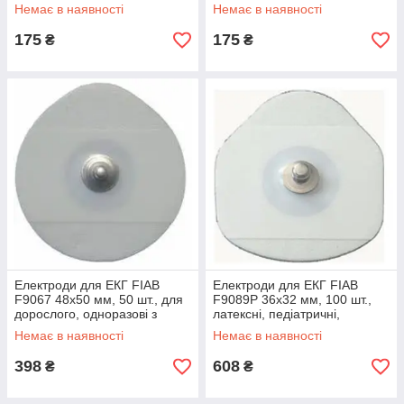
Немає в наявності
Немає в наявності
175
175
₴
₴
Електроди для ЕКГ FIAB
Електроди для ЕКГ FIAB
F9067 48х50 мм, 50 шт., для
F9089P 36х32 мм, 100 шт.,
дорослого, одноразові з
латексні, педіатричні,
рідким гелем, Італія
одноразові з твердим гелем,
Немає в наявності
Немає в наявності
Італія
398
608
₴
₴