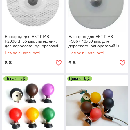
черный – на правой ноге подходит (он выполняет
функцию заземления).
Електрод для ЕКГ FIAB
Електрод для ЕКГ FIAB
F2080 d=55 мм, латексний,
F9067 48х50 мм, для
для дорослого, одноразовий
дорослого, одноразовий із
із твердим гелем, Італія
рідким гелем, Італія
Немає в наявності
Немає в наявності
8
9
₴
₴
Цена с НДС
Цена с НДС