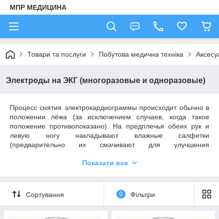
МПР МЕДИЦИНА
Товари та послуги
Побутова медична техніка
Аксесу
Электроды на ЭКГ (многоразовые и одноразовые)
Процесс снятия электрокардиограммы происходит обычно в
положении лёжа (за исключением случаев, когда такое
положение противопоказано). На предплечья обеих рук и
левую ногу накладывают влажные салфетки
(предварительно их смачивают для улучшения
проводимости). Поверх салфеток накладывают электроды
Показати все
для электрокардиограммы (кожа под ними предварительно
обезжиривается), так, чтобы регистрировать потенциалы с
двух точек с разноименными зарядами.
Сортування
0
Фільтри
В процессе исследования различают электроды для
ЭКГ: многоразовые и одноразовые.
Одноразовые электроды
начали использовать