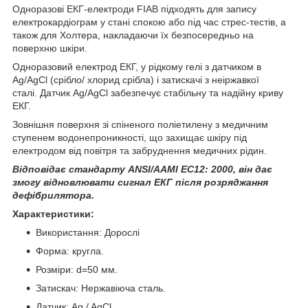
Одноразові ЕКГ-електроди FIAB підходять для запису
електрокардіограм у стані спокою або під час стрес-тестів, а
також для Холтера, накладаючи їх безпосередньо на
поверхню шкіри.
Одноразовий електрод ЕКГ, у рідкому гелі з датчиком в
Ag/AgCl (срібло/ хлорид срібла) і затискачі з неіржавкої
сталі. Датчик Ag/AgCl забезпечує стабільну та надійну криву
ЕКГ.
Зовнішня поверхня зі спіненого поліетилену з медичним
ступенем водонепроникності, що захищає шкіру під
електродом від повітря та забруднення медичних рідин.
Відповідає стандарту ANSI/AAMI EC12: 2000, він дає
змогу відновлювати сигнал ЕКГ після розряджання
дефібрилятора.
Характеристики:
Використання: Дорослі
Форма: кругла.
Розміри: d=50 мм.
Затискач: Нержавіюча сталь.
Датчик: Ag / AgCl.