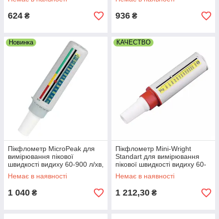
624
936
₴
₴
Новинка
КАЧЕСТВО
Пікфлометр MicroPeak для
Пікфлометр Mini-Wright
вимірювання пікової
Standart для вимірювання
швидкості видиху 60-900 л/хв,
пікової швидкості видиху 60-
Великобританія
800 л/хв, Великобританія
Немає в наявності
Немає в наявності
1 040
1 212,30
₴
₴