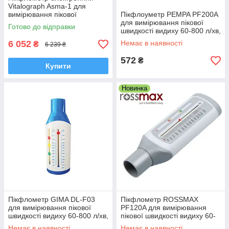
Vitalograph Asma-1 для
вимірювання пікової
Пікфлоуметр PEMPA PF200A
швидкості видиху 25-840 л/хв,
для вимірювання пікової
Готово до відправки
Ірландія
швидкості видиху 60-800 л/хв,
Польша
6 052
Немає в наявності
₴
6 239 ₴
572
₴
Купити
Новинка
Пікфлометр GIMA DL-F03
Пікфлометр ROSSMAX
для вимірювання пікової
PF120A для вимірювання
швидкості видиху 60-800 л/хв,
пікової швидкості видиху 60-
Італія
800 л/хв, Швейцарія
Немає в наявності
Немає в наявності