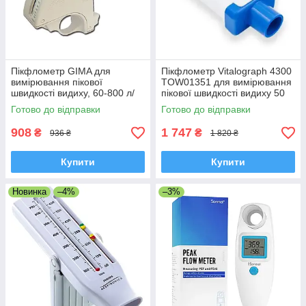
Пікфлометр GIMA для
Пікфлометр Vitalograph 4300
вимірювання пікової
TOW01351 для вимірювання
швидкості видиху, 60-800 л/
пікової швидкості видиху 50
хв, США
— 800 л/хв, Ірландія
Готово до відправки
Готово до відправки
908
1 747
₴
₴
936 ₴
1 820 ₴
Купити
Купити
Новинка
–4%
–3%