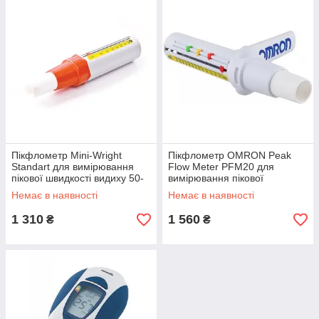
Пікфлометр Mini-Wright
Пікфлометр OMRON Peak
Standart для вимірювання
Flow Meter PFM20 для
пікової швидкості видиху 50-
вимірювання пікової
400 л/хв, для дітей,
швидкості видиху 60-800 л/
Немає в наявності
Немає в наявності
Великобританія
хв,для дорослих та дітей,
Великобританія
1 310
1 560
₴
₴