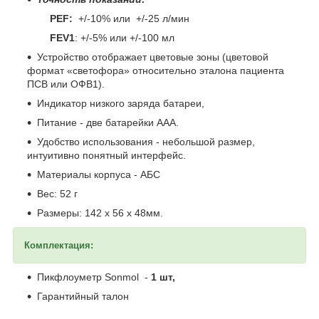
PEF:
+/-10% или +/-25 л/мин
FEV1
: +/-5% или +/-100 мл
Устройство отображает цветовые зоны (цветовой
формат «светофора» относительно эталона пациента
ПСВ или ОФВ1).
Индикатор низкого заряда батареи,
Питание - две батарейки AАА.
Удобство использования - небольшой размер,
интуитивно понятный интерфейс.
Материалы корпуса - АБС
Вес: 52 г
Размеры: 142 х 56 х 48мм.
Комплектация:
Пикфлоуметр Sonmol -
1 шт,
Гарантийный талон