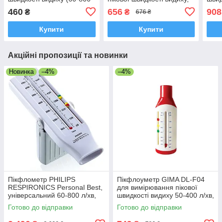
л/хв), Medicare
Польща
л/хв
460
656
908
₴
₴
676 ₴
Купити
Купити
Акційні пропозиції та новинки
Новинка
–4%
–4%
Пікфлометр PHILIPS
Пікфлоуметр GIMA DL-F04
RESPIRONICS Personal Best,
для вимірювання пікової
універсальний 60-800 л/хв,
швидкості видиху 50-400 л/хв,
Нідерланди
для дітей, Італія
Готово до відправки
Готово до відправки