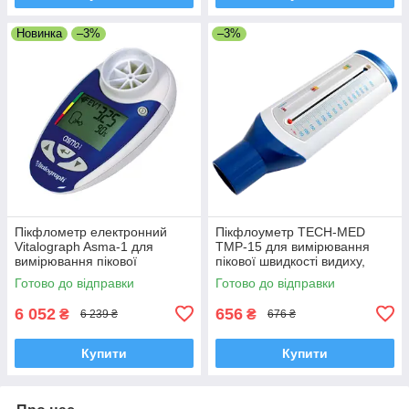
Новинка
–3%
–3%
Пікфлометр електронний
Пікфлоуметр TECH-MED
Vitalograph Asma-1 для
TMP-15 для вимірювання
вимірювання пікової
пікової швидкості видиху,
швидкості видиху 25-840 л/хв,
Польща
Готово до відправки
Готово до відправки
Ірландія
6 052
656
₴
₴
6 239 ₴
676 ₴
Купити
Купити