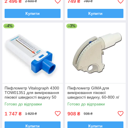
2 496
749
₴
₴
2 600 ₴
780 ₴
Купити
Купити
–4%
–3%
Пікфлометр Vitalograph 4300
Пікфлометр GIMA для
TOW01351 для вимірювання
вимірювання пікової
пікової швидкості видиху 50
швидкості видиху, 60-800 л/
— 800 л/хв, Ірландія
хв, США
Готово до відправки
Готово до відправки
1 747
908
₴
₴
1 820 ₴
936 ₴
Купити
Купити