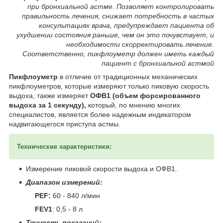
при бронхиальной астме. Позволяет контролировать
правильность лечения, снижает потребность в частых
консультациях врача, предупреждает пациента об
ухудшении состояния раньше, чем он это почувствует, и
необходимости скорректировать лечение.
Соответственно, пикфлоуметр должен иметь каждый
пациент с бронхиальной астмой
Пикфлоуметр
в отличие от традиционных механических
пикфлоуметров, которые измеряют только пиковую скорость
выдоха, также измеряет
ОФВ1 (объем форсированного
выдоха за 1 секунду),
который, по мнению многих
специалистов, является более надежным индикатором
надвигающегося приступа астмы.
Технические характеристики:
Измерение пиковой скорости выдоха и ОФВ1.
Диапазон измерений:
PEF:
60 - 840 л/мин
FEV1
: 0,5 - 8 л
Точность показаний: