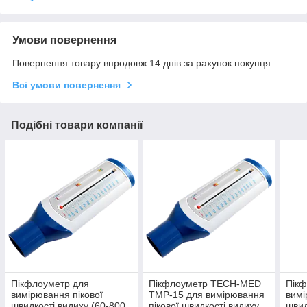
Умови повернення
Повернення товару впродовж 14 днів за рахунок покупця
Всі умови повернення
Подібні товари компанії
Пікфлоуметр для
Пікфлоуметр TECH-MED
Пікф
вимірювання пікової
TMP-15 для вимірювання
вимі
швидкості видиху (60-800
пікової швидкості видиху,
швид