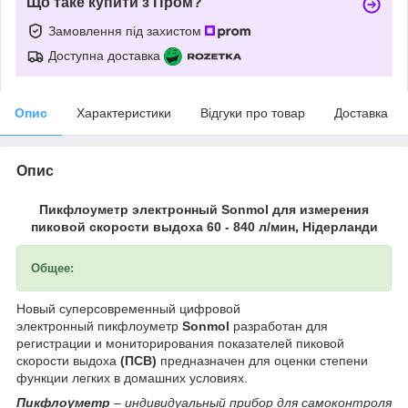
Що таке купити з Пром?
Замовлення під захистом
Доступна доставка
Опис
Характеристики
Відгуки про товар
Доставка
Опис
Пикфлоуметр электронный Sonmol для измерения
пиковой скорости выдоха 60 - 840 л/мин, Нідерланди
Общее:
Новый суперсовременный цифровой
электронный пикфлоуметр
Sonmol
разработан для
регистрации и мониторирования показателей пиковой
скорости выдоха
(ПСВ)
предназначен для оценки степени
функции легких в домашних условиях.
Пикфлоуметр
– индивидуальный прибор для самоконтроля