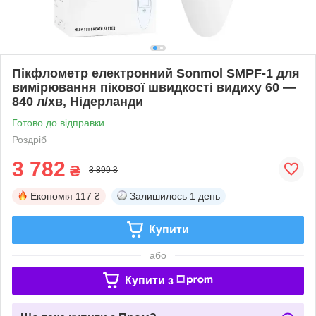
Пікфлометр електронний Sonmol SMPF-1 для
вимірювання пікової швидкості видиху 60 —
840 л/хв, Нідерланди
Готово до відправки
Роздріб
3 782
₴
3 899 ₴
Економія
117 ₴
Залишилось
1 день
Купити
або
Купити з