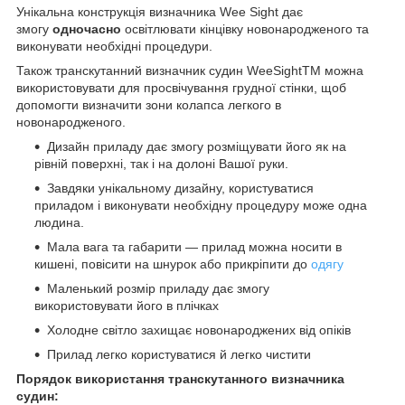
Унікальна конструкція визначника Wee Sight дає
змогу
одночасно
освітлювати кінцівку новонародженого та
виконувати необхідні процедури.
Також транскутанний визначник судин WeeSightTM можна
використовувати для просвічування грудної стінки, щоб
допомогти визначити зони колапса легкого в
новонародженого.
Дизайн приладу дає змогу розміщувати його як на
рівній поверхні, так і на долоні Вашої руки.
Завдяки унікальному дизайну, користуватися
приладом і виконувати необхідну процедуру може одна
людина.
Мала вага та габарити — прилад можна носити в
кишені, повісити на шнурок або прикріпити до
одягу
Маленький розмір приладу дає змогу
використовувати його в плічках
Холодне світло захищає новонароджених від опіків
Прилад легко користуватися й легко чистити
Порядок використання транскутанного визначника
судин: