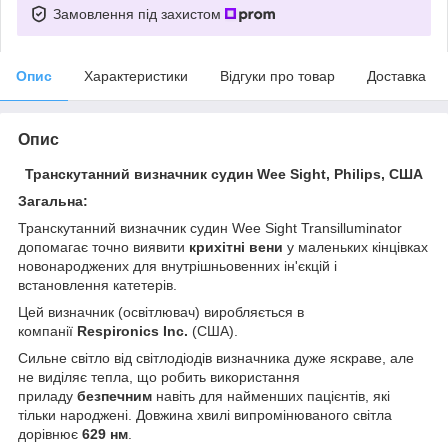
Замовлення під захистом
Опис
Характеристики
Відгуки про товар
Доставка
Опис
Транскутанний визначник судин Wee Sight, Philips, США
Загальна:
Транскутанний визначник судин Wee Sight Transilluminator
допомагає точно виявити
крихітні вени
у маленьких кінцівках
новонароджених для внутрішньовенних ін'єкцій і
встановлення катетерів.
Цей визначник (освітлювач) виробляється в
компанії
Respironics Inc.
(США).
Сильне світло від світлодіодів визначника дуже яскраве, але
не виділяє тепла, що робить використання
приладу
безпечним
навіть для найменших пацієнтів, які
тільки народжені. Довжина хвилі випромінюваного світла
дорівнює
629 нм
.