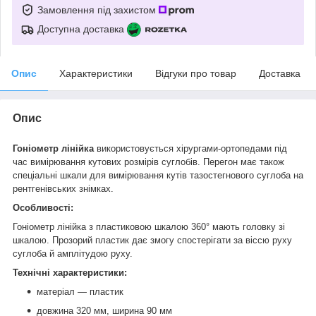
Замовлення під захистом
Доступна доставка
Опис
Характеристики
Відгуки про товар
Доставка
Опис
Гоніометр лінійка
використовується хірургами-ортопедами під
час вимірювання кутових розмірів суглобів. Перегон має також
спеціальні шкали для вимірювання кутів тазостегнового суглоба на
рентгенівських знімках.
Особливості:
Гоніометр лінійка з пластиковою шкалою 360° мають головку зі
шкалою. Прозорий пластик дає змогу спостерігати за віссю руху
суглоба й амплітудою руху.
Технічні характеристики:
матеріал — пластик
довжина 320 мм, ширина 90 мм