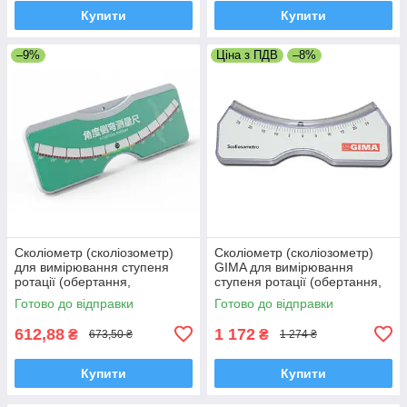
Купити
Купити
–9%
Ціна з ПДВ
–8%
Сколіометр (сколіозометр)
Сколіометр (сколіозометр)
для вимірювання ступеня
GIMA для вимірювання
ротації (обертання,
ступеня ротації (обертання,
розвороту) хребта, зелений
розвороту) хребта, Італія
Готово до відправки
Готово до відправки
612,88
1 172
₴
₴
673,50 ₴
1 274 ₴
Купити
Купити