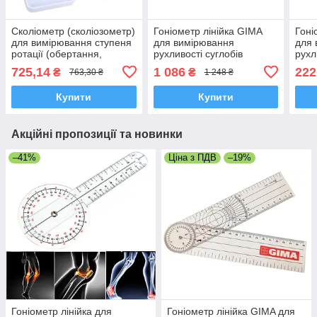
Сколіометр (сколіозометр)
Гоніометр лінійка GIMA
Гоні
для вимірювання ступеня
для вимірювання
для 
ротації (обертання,
рухливості суглобів
рухл
розвороту) хребта
пальців 150 мм 180°,
мм 3
725,14
1 086
222
₴
₴
763,30 ₴
1 248 ₴
Італія
Купити
Купити
Акційні пропозиції та новинки
–41%
Ціна з ПДВ
–19%
Гоніометр лінійка для
Гоніометр лінійка GIMA для