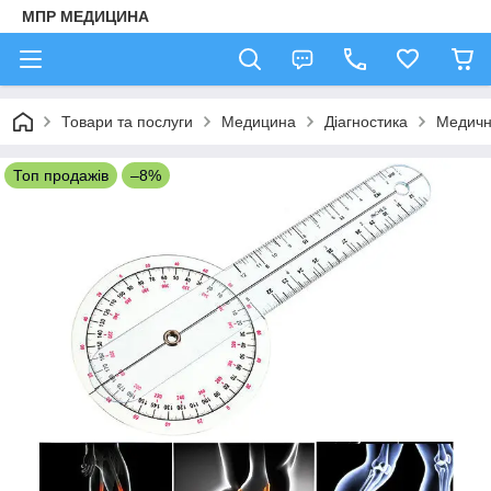
МПР МЕДИЦИНА
Товари та послуги
Медицина
Діагностика
Медичн
Топ продажів
–8%