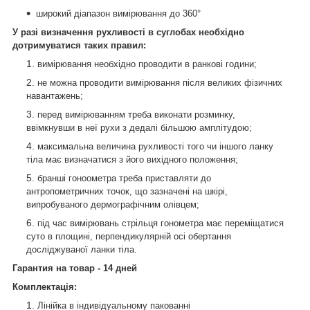
широкий діапазон вимірювання до 360°
У разі визначення рухливості в суглобах необхідно
дотримуватися таких правил:
вимірювання необхідно проводити в ранкові години;
не можна проводити вимірювання після великих фізичних
навантажень;
перед вимірюванням треба виконати розминку,
ввімкнувши в неї рухи з дедалі більшою амплітудою;
максимальна величина рухливості того чи іншого ланку
тіла має визначатися з його вихідного положення;
бранші гоноометра треба приставляти до
антропометричних точок, що зазначені на шкірі,
випробуваного дермографічним олівцем;
під час вимірювань стрільця гонометра має переміщатися
суто в площині, перпендикулярній осі обертання
досліджуваної ланки тіла.
Гарантия на товар - 14 дней
Комплектація:
Лінійка в індивідуальному пакованні