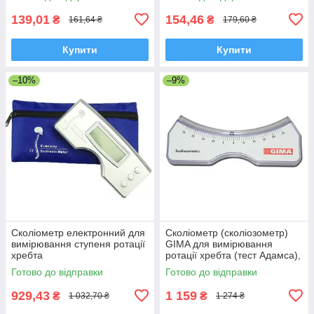
139,01
154,46
₴
₴
161,64 ₴
179,60 ₴
Купити
Купити
–10%
–9%
Сколіометр електронний для
Сколіометр (сколіозометр)
вимірювання ступеня ротації
GIMA для вимірювання
хребта
ротації хребта (тест Адамса),
Італія
Готово до відправки
Готово до відправки
929,43
1 159
₴
₴
1 032,70 ₴
1 274 ₴