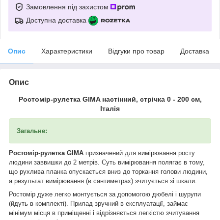
Замовлення під захистом
Доступна доставка
Опис
Характеристики
Відгуки про товар
Доставка
Опис
Ростомір-рулетка GIMA настінний, стрічка 0 - 200 см,
Італія
Загальне:
Ростомір-рулетка GIMA
призначений для вимірювання росту
людини заввишки до 2 метрів. Суть вимірювання полягає в тому,
що рухлива планка опускається вниз до торкання голови людини,
а результат вимірювання (в сантиметрах) зчитується зі шкали.
Ростомір дуже легко монтується за допомогою дюбелі і шурупи
(йдуть в комплекті). Прилад зручний в експлуатації, займає
мінімум місця в приміщенні і відрізняється легкістю зчитування