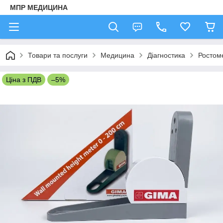
МПР МЕДИЦИНА
Товари та послуги
Медицина
Діагностика
Ростом
Ціна з ПДВ
–5%