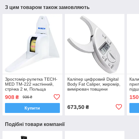
З цим товаром також замовляють
Зростомір-рулетка TECH-
Каліпер цифровий Digital
Кали
MED TM-222 настінний,
Body Fat Caliper, жиромір,
прил
стрічка 2 м, Польща
вимірювач товщини
підш
жирової складки
908
150
₴
936 ₴
673,50
₴
Купити
Подібні товари компанії