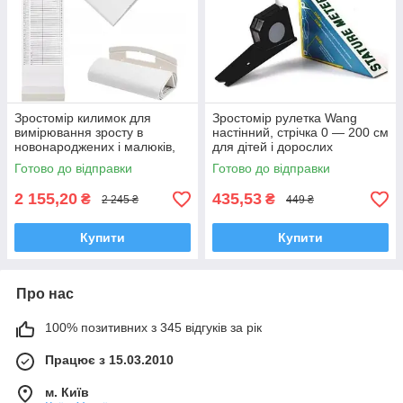
Зростомір килимок для
Зростомір рулетка Wang
вимірювання зросту в
настінний, стрічка 0 — 200 см
новонароджених і малюків,
для дітей і дорослих
10-99 см
Готово до відправки
Готово до відправки
2 155,20
435,53
₴
₴
2 245 ₴
449 ₴
Купити
Купити
Про нас
100% позитивних з 345 відгуків за рік
Працює з 15.03.2010
м. Київ