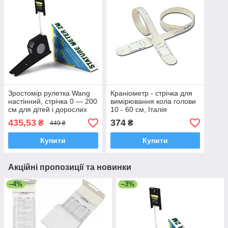
Зростомір рулетка Wang
Краніометр - стрічка для
настінний, стрічка 0 — 200
вимірювання кола голови
см для дітей і дорослих
10 - 60 см, Італія
435,53
374
₴
₴
449 ₴
Купити
Купити
Акційні пропозиції та новинки
–4%
–3%