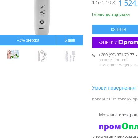
1 524
1 571,50 ₴
Готово до відправки
КУПИТИ
–3%
5 днів
КУПИТИ З
+380 (99) 371-79-77
роздріб і оптові
замов-ння медицина
повернення товару пр
У компанії підключені