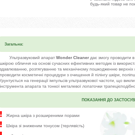
будь-який товар не по
Загальна:
Ультразвуковий апарат
Wonder Cleaner
дає змогу проводити в
шкірою обличчя на основі сучасних ефективних методик із використ
здавлюванню, розтягуванню та механічному пошкодженню верхніх 
проводити косметичні процедури з очищення й пілінгу шкіри, поліпш
ґрунтується на генерації імпульсів ультразвукової частоти, що вик
інструмента апарата та тонкої металевої лопаточки трапецієподібн
ПОКАЗАННЯ ДО ЗАСТОСУ
Жирна шкіра з розширеними порами
Шкіра зі зниженим тонусом (терлявість)