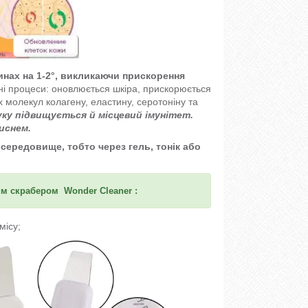
инах на 1-2°, викликаючи прискорення
нні процеси: оновлюється шкіра, прискорюється
 молекул колагену, еластину, серотоніну та
ку підвищується й місцевий імунітет.
иснем.
середовище, тобто через гель, тонік або
им скрабером
Wonder Cleaner
:
місу
;