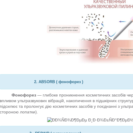
2. ABSORB ( ф
онофорез
)
Фонофорез
― глибоке проникнення косметичних засобів через
впливом ультразвукових вібрацій, накопичення в підшкірних структ
підсилює та пролонгує дію косметичних засобів у поєднанні з ультр
стороною лопатки).