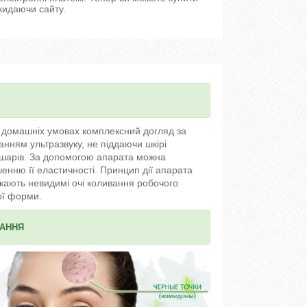
кидаючи сайту.
 домашніх умовах комплексний догляд за
анням ультразвуку, не піддаючи шкірі
шарів. За допомогою апарата можна
енню її еластичності. Принцип дії апарата
ликають невидимі очі коливання робочого
ої форми.
ВАННЯ