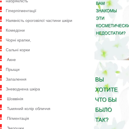
набряклість
Гіперпігментації
Наявність ороговілої частини шкіри
Комедони
Чорні крапки,
Сальні корки
Акне
Прыщи
Запалення
Зневоднена шкіра
Шоввінія
Тьмяний колір обличчя
Пігментація
Зморшки