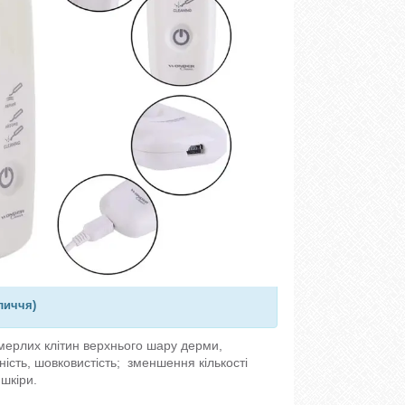
личчя
)
мерлих клітин верхнього шару дерми,
ність, шовковистість; зменшення кількості
шкіри.