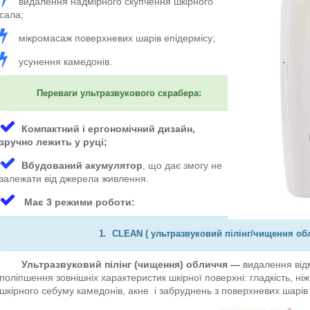
видалення надмірного скупчення шкірного
сала;
мікромасаж поверхневих шарів епідермісу;
усунення камедонів.
Переваги ультразвукового скрабера:
Компактний і ергономічний дизайн,
зручно лежить у руці;
Вбудований акумулятор
, що дає змогу не
залежати від джерела живлення.
Має 3 режими роботи:
1. CLEAN (
ультразвуковий пілінг/чищення об
Ультразвуковий пілінг (чищення) обличчя
―
видалення від
поліпшення зовнішніх характеристик шкірної поверхні: гладкість, ніж
шкірного себуму камедонів, акне і забруднень з поверхневих шарів 