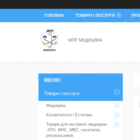
ГОЛОВНА
ТОВАРИ І ПОСЛУГИ
ПРО
МПР МЕДИЦИНА
Товари і послуги
Медицина
Косметологія і Естетика
Товари для екстреної медицини
:АТО, МНС, МВС, госпіталів,
рятувальників