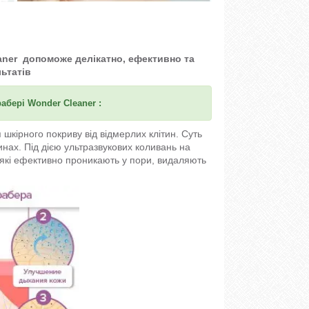
aner
допоможе делікатно, ефективно та
ьтатів
абері
Wonder Cleaner
:
кірного покриву від відмерлих клітин. Суть
инах. Під дією ультразвукових коливань на
, які ефективно проникають у пори, видаляють