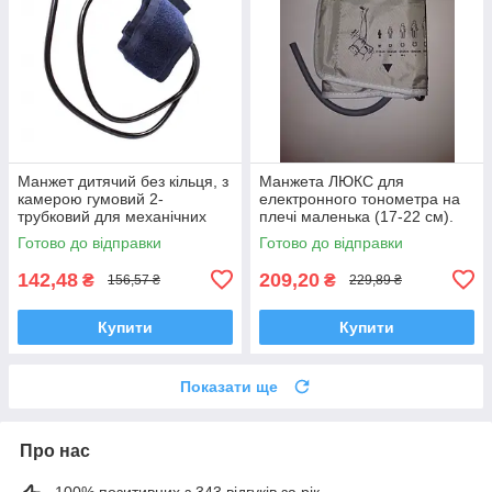
Манжет дитячий без кільця, з
Манжета ЛЮКС для
камерою гумовий 2-
електронного тонометра на
трубковий для механічних
плечі маленька (17-22 см).
тонометрів, обхват 20-29 см
Готово до відправки
Готово до відправки
142,48
209,20
₴
₴
156,57 ₴
229,89 ₴
Купити
Купити
Показати ще
Про нас
100% позитивних з 343 відгуків за рік