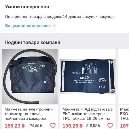
Умови повернення
Повернення товару впродовж 14 днів за рахунок покупця
Всі умови повернення
Подібні товари компанії
Манжета на електронний
Манжета НІАД підліткова з
Манж
тонометр на плече,
ЕКО-шкіри та камерою
ЕКО-
нейлонова з камерою
TPU, обхват 18-26 см. на
TPU,
PVC, обхват 22-32 см.
холтер, монітор пацієнта,
холт
165,23
198,28
187
₴
₴
179,60 ₴
215,52 ₴
тонометр
тон