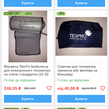
Купити
Купити
COMFORT
–12%
–9%
Манжета SlimFit безболісна
Сумочка для тонометра
для електронного тонометра
тканинна або вінілова на
на плече стандартна (22-32
блискавці.
см) типу OMRON Comfort
Готово до відправки
Готово до відправки
246,55
40,86
₴
від
₴
280,18 ₴
від 44,90 ₴
Купити
Купити