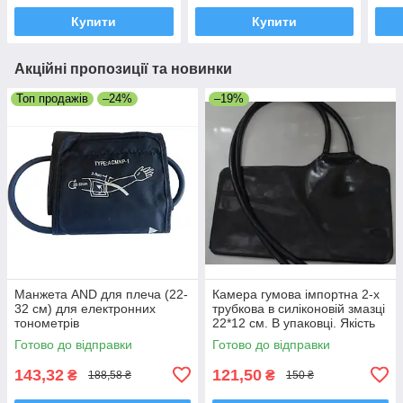
Купити
Купити
Акційні пропозиції та новинки
Топ продажів
–24%
–19%
Манжета AND для плеча (22-
Камера гумова імпортна 2-х
32 см) для електронних
трубкова в силіконовій змазці
тонометрів
22*12 см. В упаковці. Якість
Готово до відправки
Готово до відправки
143,32
121,50
₴
₴
188,58 ₴
150 ₴