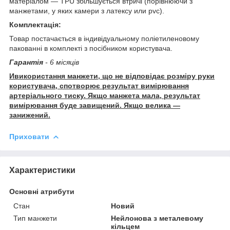
матеріалом — TPU збільшується втричі (порівнюючи з
манжетами, у яких камери з латексу или pvc).
Комплектація:
Товар постачається в індивідуальному поліетиленовому
пакованні в комплекті з посібником користувача.
Гарантія
- 6 місяців
Ивикористання манжети, що не відповідає розміру руки
користувача, спотворює результат вимірювання
артеріального тиску. Якщо манжета мала, результат
вимірювання буде завищений. Якщо велика —
занижений.
Приховати
Характеристики
Основні атрибути
Стан
Новий
Тип манжети
Нейлонова з металевому
кільцем