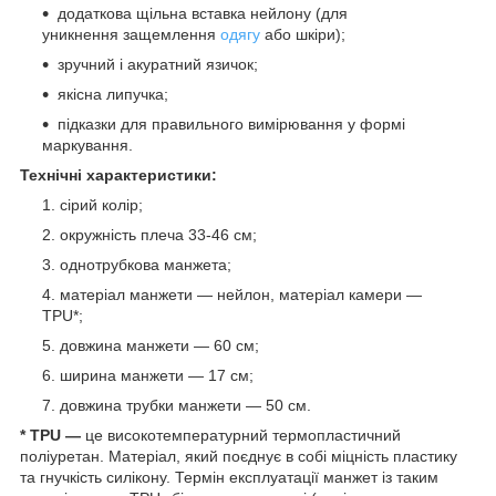
додаткова щільна вставка нейлону (для
уникнення защемлення
одягу
або шкіри);
зручний і акуратний язичок;
якісна липучка;
підказки для правильного вимірювання у формі
маркування.
Технічні характеристики:
сірий колір;
окружність плеча 33-46 см;
однотрубкова манжета;
матеріал манжети — нейлон, матеріал камери —
TPU*;
довжина манжети — 60 см;
ширина манжети — 17 см;
довжина трубки манжети — 50 см.
* TPU —
це високотемпературний термопластичний
поліуретан. Матеріал, який поєднує в собі міцність пластику
та гнучкість силікону. Термін експлуатації манжет із таким