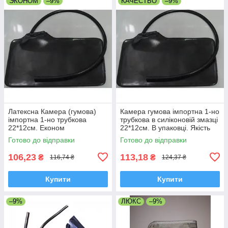
ЭКОНОМ
–9%
КАЧЕСТВО
–9%
Латексна Камера (гумова)
Камера гумова імпортна 1-но
імпортна 1-но трубкова
трубкова в силіконовій змазці
22*12см. Економ
22*12см. В упаковці. Якість
Готово до відправки
Готово до відправки
106,23
113,18
₴
₴
116,74 ₴
124,37 ₴
Купити
Купити
–9%
ЛЮКС
–9%