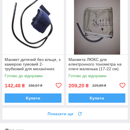
Манжет дитячий без кільця, з
Манжета ЛЮКС для
камерою гумовий 2-
електронного тонометра на
трубковий для механічних
плечі маленька (17-22 см).
тонометрів, обхват 20-29 см
Готово до відправки
Готово до відправки
142,48
209,20
₴
₴
156,57 ₴
229,89 ₴
Купити
Купити
Показати ще