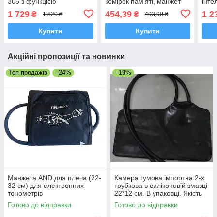
305 з функцією
комірок пам'яті, манжет
інте
середнього значення,
13,5-19,5 см
інди
1 729
454,39
1 2
₴
₴
1 820 ₴
493,90 ₴
індикатор аритмії, Японія
Купити
Купити
Акційні пропозиції та новинки
Топ продажів
–24%
–19%
Манжета AND для плеча (22-
Камера гумова імпортна 2-х
32 см) для електронних
трубкова в силіконовій змазці
тонометрів
22*12 см. В упаковці. Якість
Готово до відправки
Готово до відправки