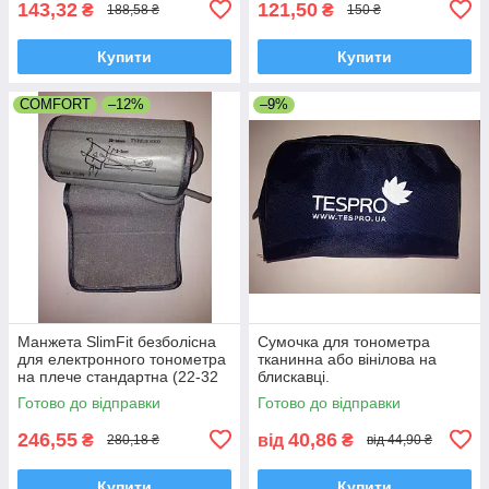
143,32
121,50
₴
₴
188,58 ₴
150 ₴
Купити
Купити
COMFORT
–12%
–9%
Манжета SlimFit безболісна
Сумочка для тонометра
для електронного тонометра
тканинна або вінілова на
на плече стандартна (22-32
блискавці.
см) типу OMRON Comfort
Готово до відправки
Готово до відправки
246,55
40,86
₴
від
₴
280,18 ₴
від 44,90 ₴
Купити
Купити