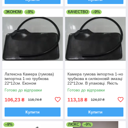
ЭКОНОМ
–9%
КАЧЕСТВО
–9%
Латексна Камера (гумова)
Камера гумова імпортна 1-но
імпортна 1-но трубкова
трубкова в силіконовій змазці
22*12см. Економ
22*12см. В упаковці. Якість
Готово до відправки
Готово до відправки
106,23
113,18
₴
₴
116,74 ₴
124,37 ₴
Купити
Купити
–9%
ЛЮКС
–9%