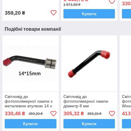
330
1 571,50 ₴
359,20
₴
Купити
Подібні товари компанії
Світловід до
Світловід до
Світ
фотополімерної лампи з
фотополімерної лампи
фото
металевою втулкою 14 x
діаметр 8 мм
Wood
15 мм, діаметр 8 мм
мета
330,46
305,32
413
₴
₴
359,20 ₴
359,20 ₴
21 м
Купити
Купити