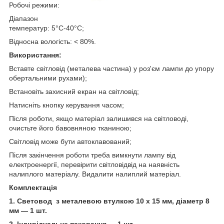
Робочі режими:
Діапазон
температур: 5°С-40°С;
Відносна вологість: < 80%.
Використання:
Вставте світловід (металева частина) у роз'єм лампи до упору
обертальними рухами);
Встановіть захисний екран на світловід;
Натисніть кнопку керування часом;
Після роботи, якщо матеріал залишився на світловоді,
очистьте його бавовняною тканиною;
Світловід може бути автоклавований;
Після закінчення роботи треба вимкнути лампу від
електроенергії, перевірити світловідвід на наявність
налиплого матеріалу. Видалити налиплий матеріал.
Комплектація
1. Световод
з металевою втулкою 10 x 15 мм, діаметр 8
мм — 1 шт.
2. Індивідуальне паковання — 1 шт.