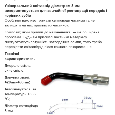
Універсальний світловід діаметром 8 мм
використовується для звичайної реставрації передніх і
корінних зубів
Особливо важливо тримати світловоди чистими та не
залишати на них прилиплих частинок.
Композит, який прилип до наконечника, — це поширена
проблема. Будь-які прилиплі частинки матеріалу
знижуватимуть потужність затвердіння лампи, тому треба
перевіряти світловідвід після кожного використання.
Технічні
характеристики:
Джерело світла:
синє світло;
Довжина хвилі:
420nm-480nm;
Автоклавується за
температури 1355
°C;
Діаметр світлодіода
8 мм.