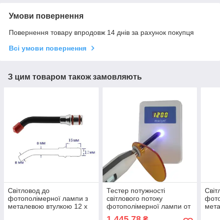
Умови повернення
Повернення товару впродовж 14 днів за рахунок покупця
Всі умови повернення
З цим товаром також замовляють
Світловод до
Тестер потужності
Світ
фотополімерної лампи з
світлового потоку
фото
металевою втулкою 12 x
фотополімерної лампи от
мета
15 мм, діаметр 8 мм
0 до 3500 МВт/cm2.
15 м
1 445,78
₴