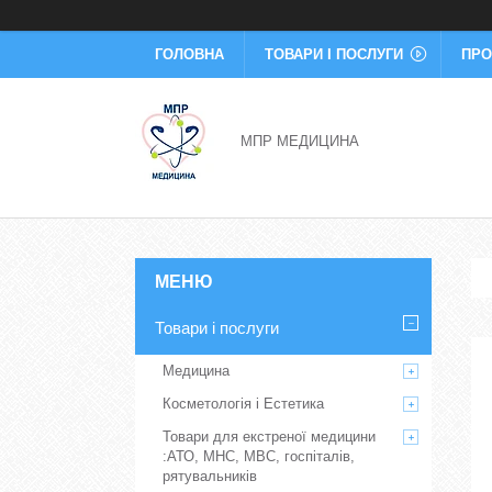
ГОЛОВНА
ТОВАРИ І ПОСЛУГИ
ПРО
МПР МЕДИЦИНА
Товари і послуги
Медицина
Косметологія і Естетика
Товари для екстреної медицини
:АТО, МНС, МВС, госпіталів,
рятувальників