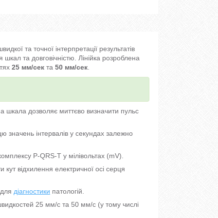
идкої та точної інтерпретації результатів
 шкал та довговічністю. Лінійка розроблена
стях
25 мм/сек
та
50 мм/сек
.
а шкала дозволяє миттєво визначити пульс
цю значень інтервалів у секундах залежно
комплексу P-QRS-T у мілівольтах (mV).
 кут відхилення електричної осі серця
 для
діагностики
патологій.
видкостей 25 мм/с та 50 мм/с (у тому числі