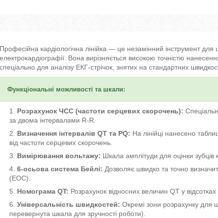
Професійна кардіологічна лінійка — це незамінний інструмент для шв
електрокардіографії. Вона вирізняється високою точністю нанесення
спеціально для аналізу ЕКГ-стрічок, знятих на стандартних швидко
Функціональні можливості та шкали:
Розрахунок ЧСС (частоти серцевих скорочень):
Спеціальн
за двома інтервалами R-R.
Визначення інтервалів QT та PQ:
На лінійці нанесено табли
від частоти серцевих скорочень.
Вимірювання вольтажу:
Шкала амплітуди для оцінки зубців 
6-осьова система Бейлі:
Дозволяє швидко та точно визначити
(ЕОС).
Номограма QT:
Розрахунок відносних величин QT у відсотках
Універсальність швидкостей:
Окремі зони розрахунку для ш
перевернута шкала для зручності роботи).