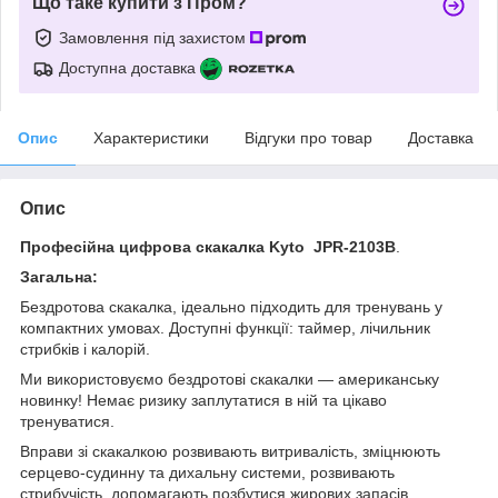
Що таке купити з Пром?
Замовлення під захистом
Доступна доставка
Опис
Характеристики
Відгуки про товар
Доставка
Опис
Професійна цифрова скакалка
Kyto
JPR-2103B
.
Загальна:
Бездротова скакалка, ідеально підходить для тренувань у
компактних умовах. Доступні функції: таймер, лічильник
стрибків і калорій.
Ми використовуємо бездротові скакалки — американську
новинку! Немає ризику заплутатися в ній та цікаво
тренуватися.
Вправи зі скакалкою розвивають витривалість, зміцнюють
серцево-судинну та дихальну системи, розвивають
стрибучість, допомагають позбутися жирових запасів,