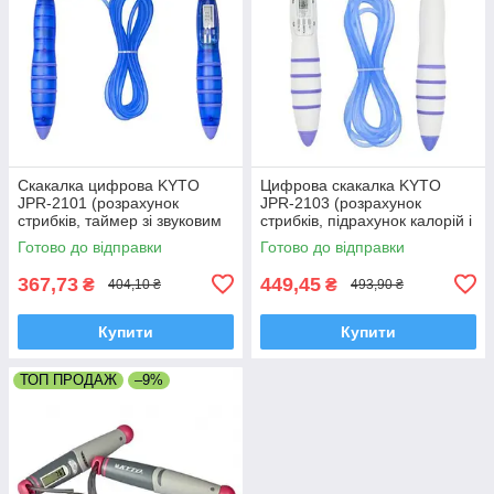
Скакалка цифрова KYTO
Цифрова скакалка KYTO
JPR-2101 (розрахунок
JPR-2103 (розрахунок
стрибків, таймер зі звуковим
стрибків, підрахунок калорій і
сигналом, годинник)
жиру, що спалюється,
Готово до відправки
Готово до відправки
таймер, годинник)
367,73
449,45
₴
₴
404,10 ₴
493,90 ₴
Купити
Купити
ТОП ПРОДАЖ
–9%