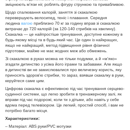
зміцнюють м'язи ніг, роблять фігуру стрункою та привабливою.
Щодо спалювання калорій, заняття зі скакалкою
перевершують велосипед, теніс і плавання. Середня
людина
вагою
приблизно 70 кг за годину вправ зі скакалкою
витрачає до 720 калорій (за 120-140 стрибків на хвилину).
Скакалка — це найпростіше тренування, доступне кожному в
будь-якому місці та в будь-який час. Це один із найкращих,
якщо не найкращий, метод підвищення рівня фізичної
підготовки, майже не має жодних меж або обмежень.
Зі скакалкою в руках можна не тільки подумки, а й «м'яко»
згадати дитинство з усіма його іграми та забавами. Але якщо
в дитинстві ви не замислювалися про величезну користь, яку
приносять здоров'ю стрибки, то зараз, взявши скакалку в руки,
керуйтеся саме цим.
Цифрова скакалка є ефективною під час тренування серцево-
судинної системи, що легко зробити в тренажерному залі, як
вправи під час подорожі, коли ти з дітьми, або навіть у себе
вдома перед телевізором. Це легкий, простий спосіб, і вам не
потрібно багато місця.
Характеристики:
– Матеріал: ABS руки/PVC мотузки