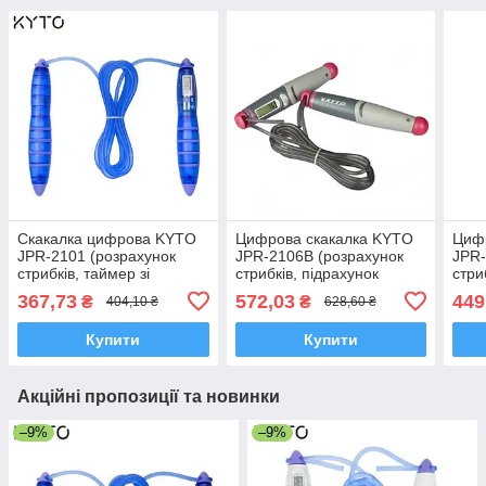
Скакалка цифрова KYTO
Цифрова скакалка KYTO
Циф
JPR-2101 (розрахунок
JPR-2106B (розрахунок
JPR-
стрибків, таймер зі
стрибків, підрахунок
стри
звуковим сигналом,
калорій і жиру, що
кало
367,73
572,03
449
₴
₴
404,10 ₴
628,60 ₴
годинник)
спалюється, таймер,
спал
годинник)
годи
Купити
Купити
Акційні пропозиції та новинки
–9%
–9%