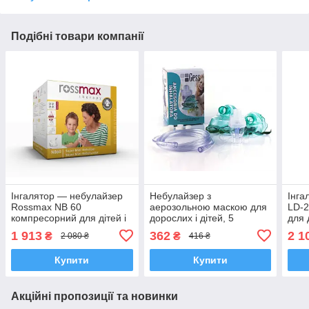
Подібні товари компанії
Інгалятор — небулайзер
Небулайзер з
Інга
Rossmax NB 60
аерозольною маскою для
LD-
компресорний для дітей і
дорослих і дітей, 5
для 
дорослих, Швейцарія
фільтрів, Gess, Польща
1 913
362
2 1
₴
₴
2 080 ₴
416 ₴
Купити
Купити
Акційні пропозиції та новинки