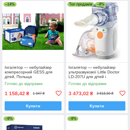
–14%
Топ продажів
–9%
Інгалятор — небулайзер
Інгалятор — небулайзер
компресорний GESS для
ультразвукової Little Doctor
дітей, Польща
LD-207U для дітей і
дорослих, Сінгапур
Готово до відправки
Готово до відправки
1 158,42
3 473,02
₴
₴
1 347 ₴
3 816,50 ₴
Купити
Купити
–9%
–9%