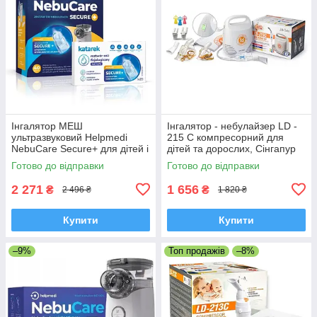
Інгалятор МЕШ
Інгалятор - небулайзер LD -
ультразвуковий Helpmedi
215 C компресорний для
NebuCare Secure+ для дітей і
дітей та дорослих, Сінгапур
дорослих + 40 ампул
Готово до відправки
Готово до відправки
фізіологічного розчину
2 271
1 656
₴
₴
2 496 ₴
1 820 ₴
Купити
Купити
–9%
Топ продажів
–8%