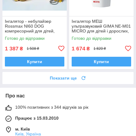
Інгалятор - небулайзер
Інгалятор МЕШ
Rossmax NI60 DOG
ультразвуковий GIMA NE-M01
компресорний для дітей,
MICRO для дітей і дорослих,
Швейцарія
Італія
Готово до відправки
Готово до відправки
1 387
1 674
₴
₴
1 508 ₴
1 820 ₴
Купити
Купити
Показати ще
Про нас
100% позитивних з 344 відгуків за рік
Працює з 15.03.2010
м. Київ
Київ, Україна