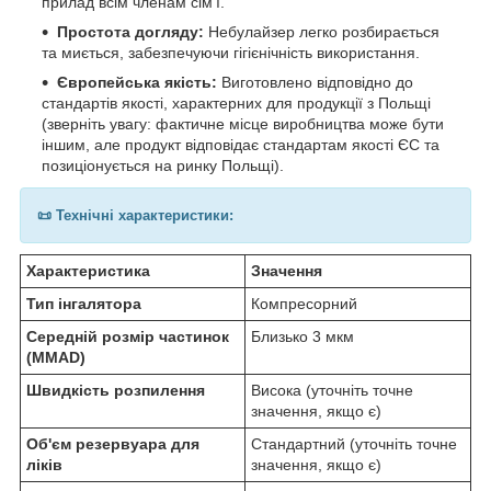
прилад всім членам сім'ї.
Простота догляду:
Небулайзер легко розбирається
та миється, забезпечуючи гігієнічність використання.
Європейська якість:
Виготовлено відповідно до
стандартів якості, характерних для продукції з Польщі
(зверніть увагу: фактичне місце виробництва може бути
іншим, але продукт відповідає стандартам якості ЄС та
позиціонується на ринку Польщі).
📜 Технічні характеристики:
Характеристика
Значення
Тип інгалятора
Компресорний
Середній розмір частинок
Близько 3 мкм
(MMAD)
Швидкість розпилення
Висока (уточніть точне
значення, якщо є)
Об'єм резервуара для
Стандартний (уточніть точне
ліків
значення, якщо є)