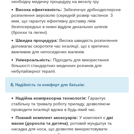
необхідну медичну процедуру на веселу гру.
Висока ефективність:
Забезпечує дрібнодисперсне
розпилення аерозолю (середній розмір частинок 3
мкм, що гарантує ефективну доставку ліків
безпосередньо в нижні відділи дихальних шляхів
(бронхи та легені).
Швидка процедура:
Висока швидкість розпилення
допомагає скоротити час інгаляції, що є критично
важливим для непосидючих малюків.
Універсальність:
Підходить для використання
більшості стандартних медичних розчинів для
небулайзерної терапії.
💪 Надійність та комфорт для батьків:
Надійна компресорна технологія:
Гарантує
стабільну та тривалу роботу приладу, дозволяючи
проводити інгаляції вдома в будь-який час.
Повний комплект аксесуарів:
У комплекті є
дві
маски (доросла та дитяча)
, ротовий мундштук та
насадка для носа, що дозволяє використовувати