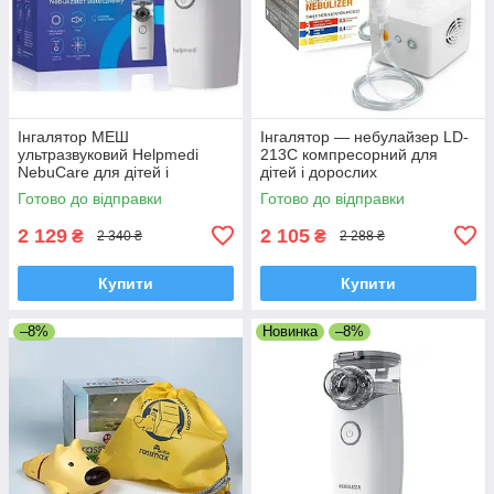
Інгалятор МЕШ
Інгалятор — небулайзер LD-
ультразвуковий Helpmedi
213C компресорний для
NebuCare для дітей і
дітей і дорослих
дорослих
Готово до відправки
Готово до відправки
2 129
2 105
₴
₴
2 340 ₴
2 288 ₴
Купити
Купити
–8%
Новинка
–8%