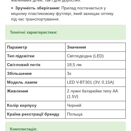
Зручність зберігання:
Прилад постачається у
міцному пластиковому футлярі, який захищає оптику
під час транспортування.
Технічні характеристики:
Параметр
Значення
Тип підсвітки
Світлодіодна (LED)
Світловий потік
18,5 лм
Збільшення
3х
Модель лампи
LED V-BT301 (3V; 0,15A)
Живлення
2 лужні батарейки типу АА
(1.5V)
Колір корпусу
Чорний
Країна реєстрації бренду
Польща
Комплектація: