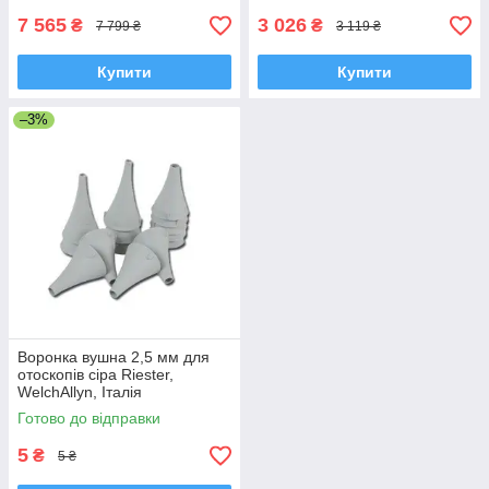
7 565
3 026
₴
₴
7 799 ₴
3 119 ₴
Купити
Купити
–3%
Воронка вушна 2,5 мм для
отоскопів сіра Riester,
WelchAllyn, Італія
Готово до відправки
5
₴
5 ₴