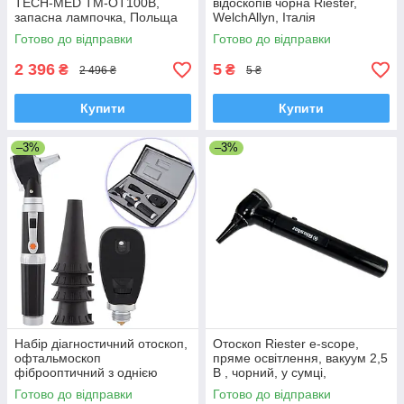
TECH-MED TM-OT100В,
відоскопів чорна Riester,
запасна лампочка, Польща
WelchAllyn, Італія
Готово до відправки
Готово до відправки
2 396
5
₴
₴
2 496 ₴
5 ₴
Купити
Купити
–3%
–3%
Набір діагностичний отоскоп,
Отоскоп Riester e-scope,
офтальмоскоп
пряме освітлення, вакуум 2,5
фіброоптичний з однією
B , чорний, у сумці,
рукояткою, 2 запасні лампи,
Німеччина
Готово до відправки
Готово до відправки
Польща