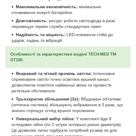
Максимальна економічність:
мінімальне
споживання енергії батарейок.
Довговічність:
ресурс роботи світлодіода в рази
перевищує термін служби стандартних ламп.
Надійність та міцність:
LED-елементи стійкі до
ударів, падінь та вібрацій.
Особливості та характеристики моделі TECH-MED TM-
OT100:
Яскравий та чіткий промінь світла:
Інтенсивне
спрямоване світло точно освітлює вушний канал,
дозволяючи помітити найменші зміни та провести
ретельне обстеження.
Трьохкратне збільшення (3х):
Вбудовані об'єктиви
(оптична система) збільшують зображення в 3 рази, що
значно спрощує огляд вушної порожнини.
Універсальний набір лійок:
У комплекті йде 8
оглядових лійок (по 2 штуки чотирьох різних діаметрів).
Це дозволяє легко підібрати потрібний розмір як для
маленьких дітей, так і для дорослих.