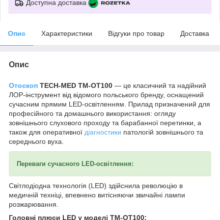
Доступна доставка
Опис
Характеристики
Відгуки про товар
Доставка
Опис
Отоскоп
TECH-MED TM-OT100
— це класичний та надійний
ЛОР-інструмент від відомого польського бренду, оснащений
сучасним прямим LED-освітленням. Прилад призначений для
професійного та домашнього використання: огляду
зовнішнього слухового проходу та барабанної перетинки, а
також для оперативної
діагностики
патологій зовнішнього та
середнього вуха.
Переваги сучасного LED-освітлення:
Світлодіодна технологія (LED) здійснила революцію в
медичній техніці, впевнено витісняючи звичайні лампи
розжарювання.
Головні плюси LED у моделі TM-OT100: