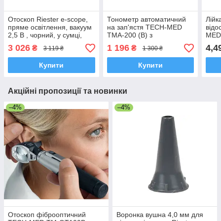
Отоскоп Riester e-scope,
Тонометр автоматичний
Лійк
пряме освітлення, вакуум
на зап'ястя TECH-MED
відо
2,5 B , чорний, у сумці,
TMA-200 (B) з
MEDİ
Німеччина
індикатором аритмії,
3 026
1 196
4,4
₴
₴
3 119 ₴
1 300 ₴
великий синій ЖК дисплей
Польща
Купити
Купити
Акційні пропозиції та новинки
–4%
–4%
Отоскоп фіброоптичний
Воронка вушна 4,0 мм для