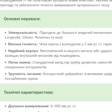
пошкодження — не обов'язково купувати новий комплект. Якісний 
приладу та забезпечити точність вимірювання артеріального тиску.
Основні переваги:
Універсальність:
Підходить до більшості моделей механічних т
Longevita, Citizen, Rossmax та інші).
Висока точність:
Чітка шкала з розподілом у 2 мм рт. ст. гаран
Надійний корпус:
Виготовлений із міцного металу або ударост
захищає внутрішній механізм від пошкоджень.
Легка заміна:
Стандартний вихід під трубку дозволяє самостійн
спеціальних інструментів.
Зручність читання:
Контрастний циферблат із великими цифр
послабленим зором.
Технічні характеристики:
Діапазон вимірювання:
0–300 мм рт. ст.