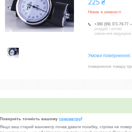
225 ₴
Немає в наявності
+380 (99) 371-79-77
роздріб і оптові
замов-ння медицина
повернення товару пр
Поверніть точність вашому
тонометру
!
Якщо ваш старий манометр почав давати похибку, стрілка не повер