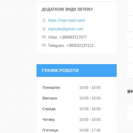
https://mpr-med.com/
mprsale@gmail.com
Viber
+380993717977
Telegram
+380632137113
ГРАФІК РОБОТИ
Понеділок
10:00
18:00
І
Вівторок
10:00
18:00
Середа
10:00
18:00
Четвер
10:00
18:00
Пʼятниця
10:00
17:30