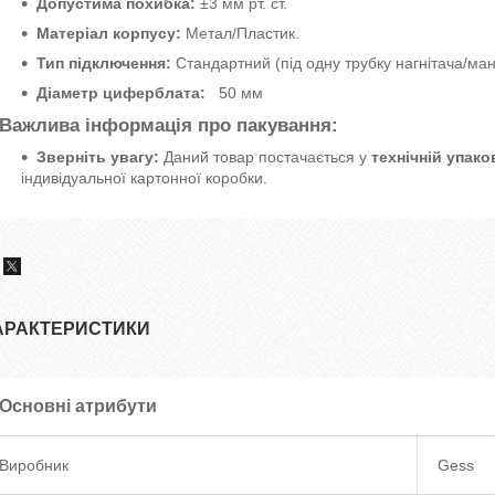
Допустима похибка:
±3 мм рт. ст.
Матеріал корпусу:
Метал/Пластик.
Тип підключення:
Стандартний (під одну трубку нагнітача/ман
Діаметр циферблата:
50 мм
Важлива інформація про пакування:
Зверніть увагу:
Даний товар постачається у
технічній упако
індивідуальної картонної коробки.
АРАКТЕРИСТИКИ
Основні атрибути
Виробник
Gess