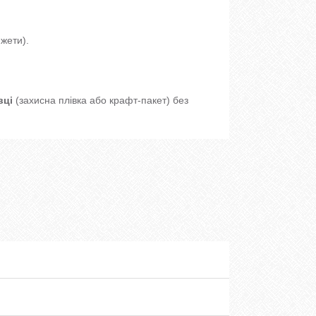
жети).
вці
(захисна плівка або крафт-пакет) без