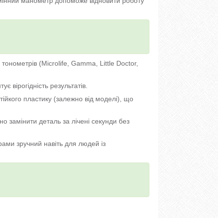
змінний манометр допоможе відновити роботу
онометрів (Microlife, Gamma, Little Doctor,
тує вірогідність результатів.
ійкого пластику (залежно від моделі), що
о замінити деталь за лічені секунди без
ами зручний навіть для людей із