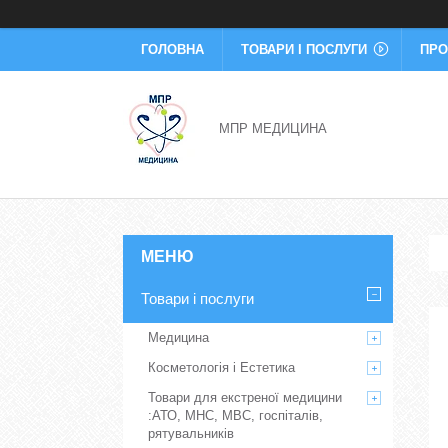
ГОЛОВНА
ТОВАРИ І ПОСЛУГИ
ПРО
МПР МЕДИЦИНА
Товари і послуги
Медицина
Косметологія і Естетика
Товари для екстреної медицини
:АТО, МНС, МВС, госпіталів,
рятувальників