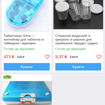
Таблетниця Gima —
Стаканчик медичний із
контейнер для таблеток із
кришкою зі шкалою для
таймером і звуковим
приймання твердих і рідких
сигналом, Італія
ліків, Туреччина
Готово до відправки
Готово до відправки
473
5,37
₴
₴
520 ₴
5,84 ₴
Купити
Купити
–7%