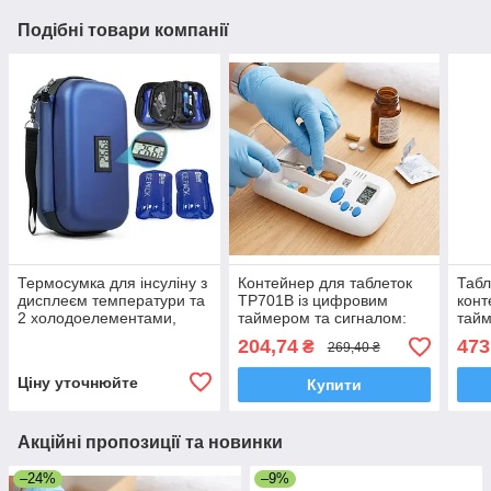
Подібні товари компанії
Термосумка для інсуліну з
Контейнер для таблеток
Таб
дисплеєм температури та
TP701B із цифровим
конт
2 холодоелементами,
таймером та сигналом:
тайм
дорожній контейнер для
розумний органайзер на
сигн
204,74
473
₴
269,40 ₴
інсулінових ручок
два відділення
Ціну уточнюйте
Купити
Акційні пропозиції та новинки
–24%
–9%