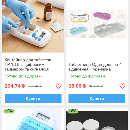
Контейнер для таблеток
TP701B із цифровим
Таблетниця Один день на 4
таймером та сигналом:
відділення, Туреччина
розумний органайзер на два
Готово до відправки
Готово до відправки
відділення
204,74
98,06
₴
₴
269,40 ₴
107,76 ₴
Купити
Купити
–9%
–8%