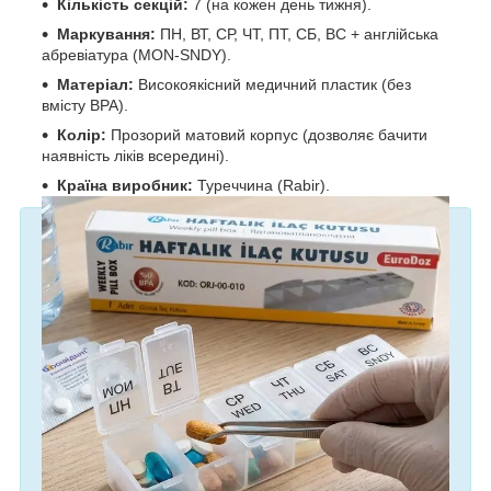
Кількість секцій:
7 (на кожен день тижня).
Маркування:
ПН, ВТ, СР, ЧТ, ПТ, СБ, ВС + англійська
абревіатура (MON-SNDY).
Матеріал:
Високоякісний медичний пластик (без
вмісту BPA).
Колір:
Прозорий матовий корпус (дозволяє бачити
наявність ліків всередині).
Країна виробник:
Туреччина (Rabir).