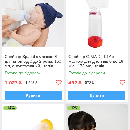
Спейсер Spatial з маскою S
Спейсер GIMA DL-01A з
для дітей від 0 до 2 років, 160
маскою для дітей від 0 до 18
мл, антистатичний, Італія
міс., 175 мл, Італія
Готово до відправки
Готово до відправки
1 023
492
₴
₴
1 248 ₴
572 ₴
Купити
Купити
–14%
–13%