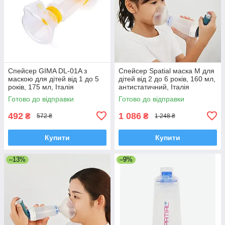
Спейсер GIMA DL-01A з
Спейсер Spatial маска М для
маскою для дітей від 1 до 5
дітей від 2 до 6 років, 160 мл,
років, 175 мл, Італія
антистатичний, Італія
Готово до відправки
Готово до відправки
492
1 086
₴
₴
572 ₴
1 248 ₴
Купити
Купити
–13%
–9%