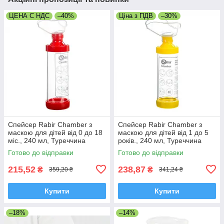
ЦЕНА С НДС
–40%
Ціна з ПДВ
–30%
Спейсер Rabir Chamber з
Спейсер Rabir Chamber з
маскою для дітей від 0 до 18
маскою для дітей від 1 до 5
міс., 240 мл, Туреччина
років., 240 мл, Туреччина
Готово до відправки
Готово до відправки
215,52
238,87
₴
₴
359,20 ₴
341,24 ₴
Купити
Купити
–18%
–14%