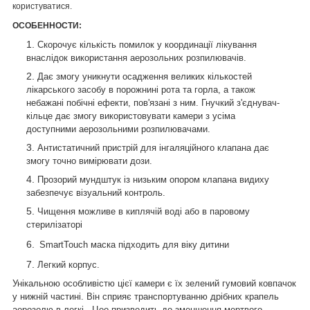
користуватися.
ОСОБЕННОСТИ:
Скорочує кількість помилок у координації лікування
внаслідок використання аерозольних розпилювачів.
Дає змогу уникнути осадження великих кількостей
лікарського засобу в порожнині рота та горла, а також
небажані побічні ефекти, пов'язані з ним. Гнучкий з'єднувач-
кільце дає змогу використовувати камери з усіма
доступними аерозольними розпилювачами.
Антистатичний пристрій для інгаляційного клапана дає
змогу точно вимірювати дози.
Прозорий мундштук із низьким опором клапана видиху
забезпечує візуальний контроль.
Чищення можливе в киплячій воді або в паровому
стерилізаторі
SmartTouch маска підходить для віку дитини
Легкий корпус.
Унікальною особливістю цієї камери є їх зелений гумовий ковпачок
у нижній частині.
Він сприяє транспортуванню дрібних крапель
аерозолю в
легкі
.
Це
о
призводить до зменшення мертвого