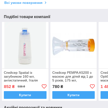
Всі умови повернення
Подібні товари компанії
Спейсер Spatial із
Спейсер PEMPA AS200 з
Спей
загубником 160 мл,
маскою для дітей від 1 до
Opti
антистатичний, Італія
5 років, 175 мл,
маск
Швейцарія
доро
852
780
1 4
₴
₴
936 ₴
мл
Купити
Купити
Акційні пропозиції та новинки