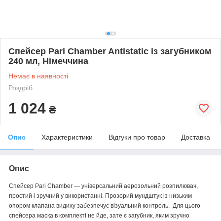
Спейсер Pari Chamber Antistatic із загубником
240 мл, Німеччина
Немає в наявності
Роздріб
1 024
₴
Опис
Характеристики
Відгуки про товар
Доставка
Опис
Спейсер
Pari
Chamber
— універсальний аерозольний розпилювач,
простий і зручний у використанні. Прозорий мундштук із низьким
опором клапана видиху забезпечує візуальний контроль. Для цього
спейсера маска в комплекті не йде, зате є загубник, яким зручно