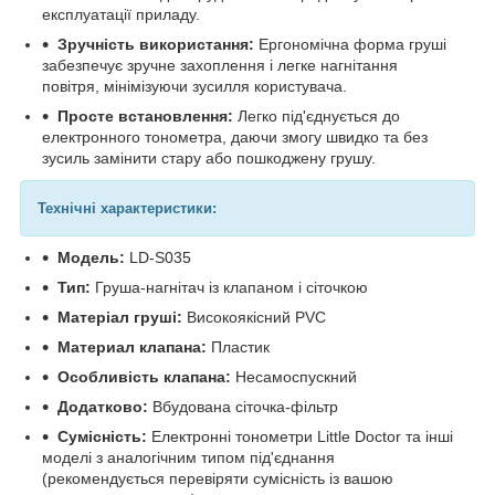
експлуатації приладу.
Зручність використання:
Ергономічна форма груші
забезпечує зручне захоплення і легке нагнітання
повітря, мінімізуючи зусилля користувача.
Просте встановлення:
Легко під'єднується до
електронного тонометра, даючи змогу швидко та без
зусиль замінити стару або пошкоджену грушу.
Технічні характеристики:
Модель:
LD-S035
Тип:
Груша-нагнітач із клапаном і сіточкою
Матеріал груші:
Високоякісний PVC
Материал клапана:
Пластик
Особливість клапана:
Несамоспускний
Додатково:
Вбудована сіточка-фільтр
Сумісність:
Електронні тонометри Little Doctor та інші
моделі з аналогічним типом під'єднання
(рекомендується перевіряти сумісність із вашою