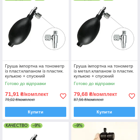
Груша імпортна на тонометр
Груша імпортна на тонометр
із пласт.клапаном із пластик.
із метал.клапаном із пластик.
кулькою + спускний
кулькою + спускний
голчастий клапан
голчастий клапан
Готово до відправки
Готово до відправки
71,91
79,68
₴/комплект
₴/комплект
79,02 ₴/комплект
87,56 ₴/комплект
Купити
Купити
КАЧЕСТВО
–9%
–9%