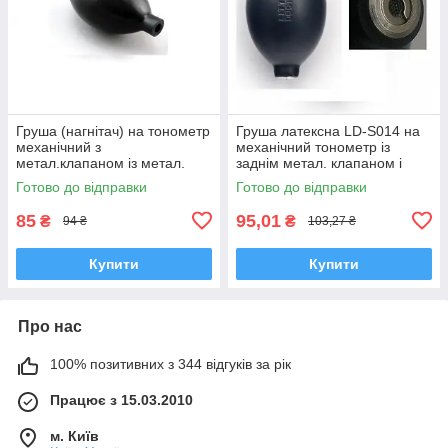
Груша (нагнітач) на тонометр
Груша латексна LD-S014 на
механічний з
механічний тонометр із
метал.клапаном із метал.
заднім метал. клапаном і
кулькою, збільшена, GIMA,
сіточкою, Little Doctor
Готово до відправки
Готово до відправки
Італія
85
95,01
₴
₴
94 ₴
103,27 ₴
Купити
Купити
Про нас
100% позитивних з 344 відгуків за рік
Працює з 15.03.2010
м. Київ