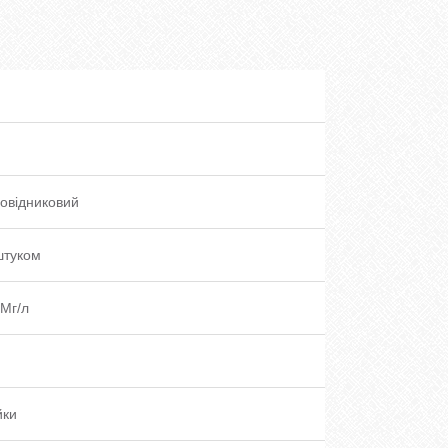
овідниковий
штуком
Мг/л
йки