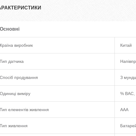
АРАКТЕРИСТИКИ
Основні
Країна виробник
Китай
Тип датчика
Напівпр
Спосіб продування
З мунд
Одиниці виміру
% BAC, 
Тип елементів живлення
AAA
Тип живлення
Батаре