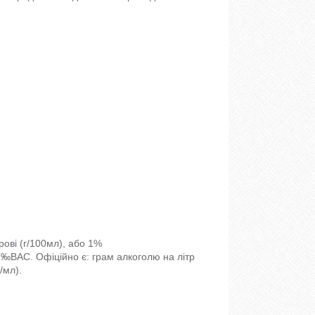
рові (г/100мл), або 1%
к ‰ВАС. Офіційно є: грам алкоголю на літр
/мл).