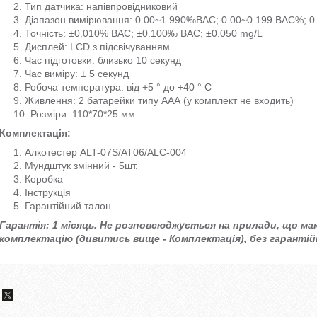
Тип датчика: напівпровідниковий
Діапазон вимірювання: 0.00~1.990‰BAC; 0.00~0.199 BAC%; 0.
Точність: ±0.010% BAC; ±0.100‰ BAC; ±0.050 mg/L
Дисплей: LCD з підсвічуванням
Час підготовки: близько 10 секунд
Час виміру: ± 5 секунд
Робоча температура: від +5 ° до +40 ° С
Живлення: 2 батарейки типу ААА (у комплект не входить)
Розміри: 110*70*25 мм
Комплектація:
Алкотестер ALT-07S/АТ06/ALC-004
Мундштук змінний - 5шт.
Коробка
Інструкція
Гарантійний талон
Гарантія: 1 місяць. Не розповсюджується на прилади, що ма
комплектацію (дивитись вище - Комплектація), без гарантій