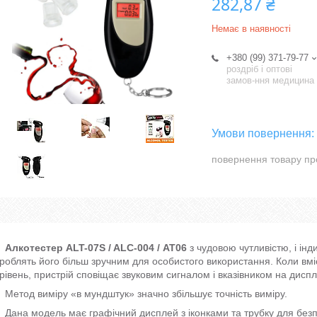
282,87 ₴
Немає в наявності
+380 (99) 371-79-77
роздріб і оптові
замов-ння медицина
повернення товару пр
Алкотестер ALT-07S / ALC-004 / АТ06
з чудовою чутливістю, і ін
роблять його більш зручним для особистого використання. Коли в
рівень, пристрій сповіщає звуковим сигналом і вказівником на диспл
Метод виміру «в мундштук» значно збільшує точність виміру.
Дана модель має графічний дисплей з іконками та трубку для безп