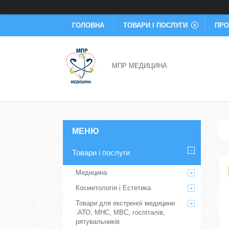
ГОЛОВНА
ТОВАРИ І ПОСЛУГИ
ПРО
МПР МЕДИЦИНА
Товари і послуги
Медицина
Косметологія і Естетика
Товари для екстреної медицини
:АТО, МНС, МВС, госпіталів,
рятувальників