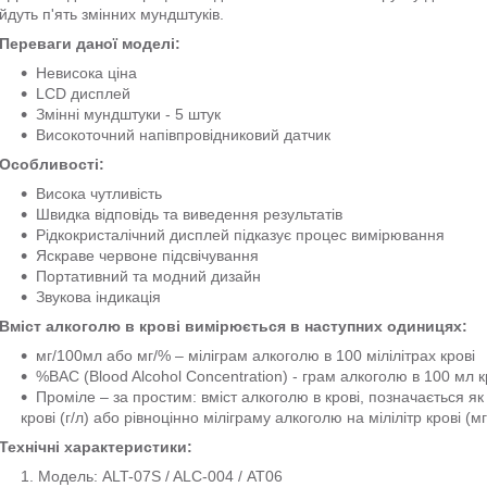
йдуть п'ять змінних мундштуків.
Переваги даної моделі:
Невисока ціна
LCD дисплей
Змінні мундштуки - 5 штук
Високоточний напівпровідниковий датчик
Особливості:
Висока чутливість
Швидка відповідь та виведення результатів
Рідкокристалічний дисплей підказує процес вимірювання
Яскраве червоне підсвічування
Портативний та модний дизайн
Звукова індикація
Вміст алкоголю в крові вимірюється в наступних одиницях:
мг/100мл або мг/% – міліграм алкоголю в 100 мілілітрах крові
%ВАС (Blood Alcohol Concentration) - грам алкоголю в 100 мл к
Проміле – за простим: вміст алкоголю в крові, позначається я
крові (г/л) або рівноцінно міліграму алкоголю на мілілітр крові (мг
Технічні характеристики:
Модель: ALT-07S / ALC-004 / АТ06