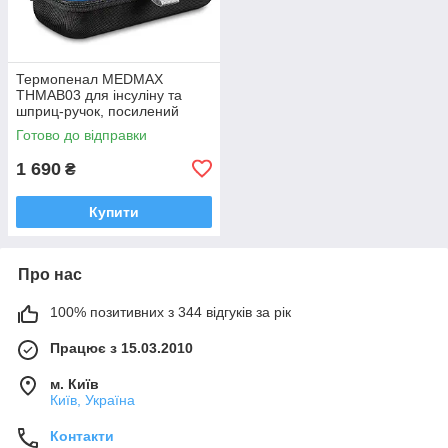
Термопенал MEDMAX
THMAB03 для інсуліну та
шприц-ручок, посилений
термофутляр з
Готово до відправки
охолоджувальним гелевим
блоком / хладоелементом
1 690
₴
Купити
Про нас
100% позитивних з 344 відгуків за рік
Працює з 15.03.2010
м. Київ
Київ, Україна
Контакти