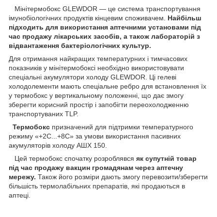
Мінітермобокс GLEWDOR — це система транспортування
імунобіологічних продуктів кінцевим споживачем.
Найбільш
підходить для використання аптечними установами під
час продажу лікарських засобів, а також лабораторій з
відвантаження бактеріологічних культур.
Для отримання найкращих температурних і тимчасових
показників у мінітермобоксі необхідно використовувати
спеціальні акумулятори холоду GLEWDOR. Ці гелеві
холодолементи мають спеціальне ребро для встановлення їх
у термобокс у вертикальному положенні, що дає змогу
зберегти корисний простір і запобігти переохолодженню
транспортуваних TLP.
Термобокс
призначений для підтримки температурного
режиму «+2С...+8С» за умови використання пасивних
акумуляторів холоду АШХ 150.
Цей термобокс спочатку розроблявся
як супутній товар
під час продажу вакцин громадянам через аптечну
мережу.
Також його розміри дають змогу перевозити/зберегти
більшість термолабільних препаратів, які продаються в
аптеці.