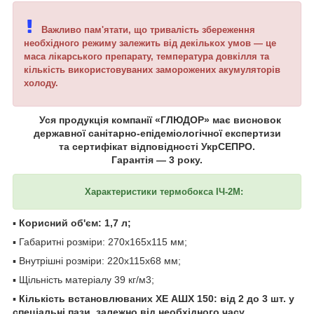
Важливо пам'ятати, що тривалість збереження
необхідного режиму залежить від декількох умов — це
маса лікарського препарату, температура довкілля та
кількість використовуваних заморожених акумуляторів
холоду.
Уся продукція компанії «ГЛЮДОР» має висновок
державної санітарно-епідеміологічної експертизи
та сертифікат відповідності УкрСЕПРО.
Гарантія — 3 року.
Характеристики термобокса ІЧ-2М:
▪
Корисний об'єм: 1,7 л;
▪ Габаритні розміри: 270х165х115 мм;
▪ Внутрішні розміри: 220х115х68 мм;
▪ Щільність матеріалу 39 кг/м3;
▪
Кількість встановлюваних ХЕ АШХ 150: від 2 до 3 шт. у
спеціальні пази, залежно від необхідного часу