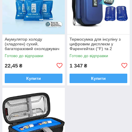
Акумулятор холоду
Термосумка для інсуліну з
(хладоген) сухий,
цифровим дисплеєм у
багаторазовий охолоджувач
Фаренгейтах (°F) та 2
для термосумок,
холодоелементами,
Готово до відправки
Готово до відправки
термопеналів та доставки
дорожній контейнер для
продуктів і ліків, 1 шт.
інсулінових ручок
22,45
1 347
₴
₴
Купити
Купити