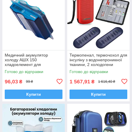
Медичний акумулятор
Термопенал, термочохол для
холоду АШХ 150
інсуліну з водонепроникної
хладоелемент для
тканини, 2 холодогени
транспортування ліків,
Готово до відправки
Готово до відправки
вакцин та медикаментів у
термосумці
96,03
1 567,91
₴
₴
99 ₴
1 616,40 ₴
Купити
Купити