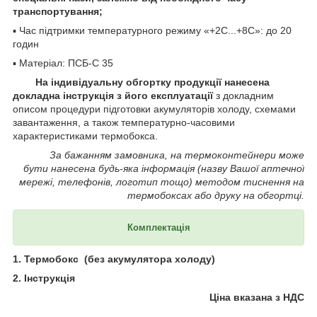
транспортування;
▪ Час підтримки температурного режиму «+2С...+8С»: до 20
годин
▪ Матеріал: ПСБ-С 35
На індивідуальну обгортку продукції нанесена
докладна інструкція з його експлуатації
з докладним
описом процедури підготовки акумуляторів холоду, схемами
завантаження, а також температурно-часовими
характеристиками термобокса.
За бажанням замовника, на термоконтейнери може
бути нанесена будь-яка інформація (назву Вашої аптечної
мережі, телефонів, логотип тощо) методом тиснення на
термобоксах або друку на обгортці.
Комплектація
1. Термобокс (без акумулятора холоду)
2. Інструкція
Ціна вказана з НДС