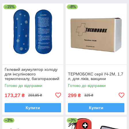
–15%
–8%
Гелевий акумулятор холоду
для інсулінового
ТЕРМОБОКС серії ІЧ-2М, 1,7
термопеналу, багаторазовий
л, для ліків, вакцини
холодоагент для ліків, 1 шт.
Готово до відправки
Готово до відправки
173,27
299
₴
₴
203,85 ₴
325 ₴
Купити
Купити
–3%
–3%