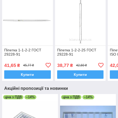
Піпетка 1-1-2-2 ГОСТ
Піпетка 1-2-2-25 ГОСТ
Піпе
29228-91
29228-91
ISO 
41,65
38,77
42,
₴
₴
45,77 ₴
42,60 ₴
Купити
Купити
Акційні пропозиції та новинки
ціна з ПДВ
–14%
ціна з ПДВ
–14%