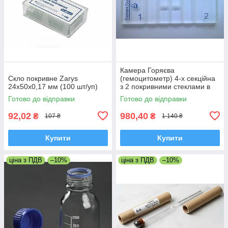
Камера Горяєва
Скло покривне Zarys
(гемоцитометр) 4-х секційна
24х50х0,17 мм (100 шт/уп)
з 2 покривними стеклами в
комплекті
Готово до відправки
Готово до відправки
92,02
980,40
₴
₴
107 ₴
1 140 ₴
Купити
Купити
ціна з ПДВ
–10%
ціна з ПДВ
–10%