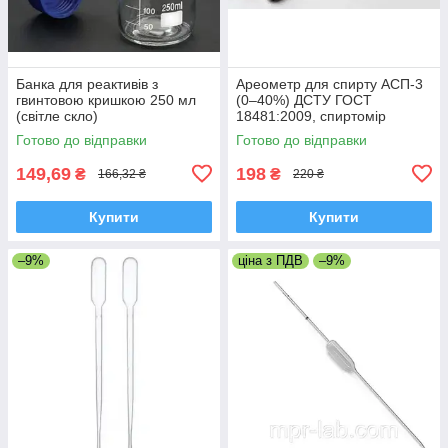
Банка для реактивів з
Ареометр для спирту АСП-3
гвинтовою кришкою 250 мл
(0–40%) ДСТУ ГОСТ
(світле скло)
18481:2009, спиртомір
лабораторний
Готово до відправки
Готово до відправки
149,69
198
₴
₴
166,32 ₴
220 ₴
Купити
Купити
–9%
ціна з ПДВ
–9%