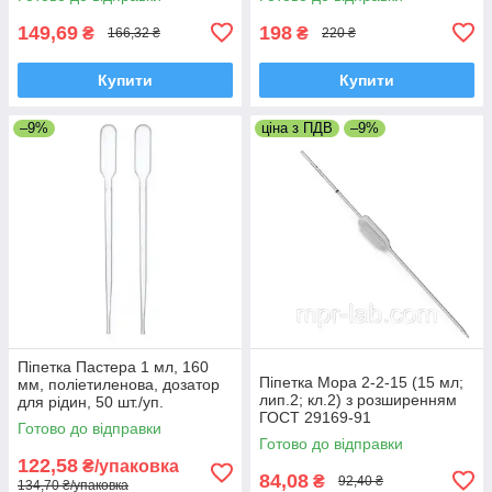
149,69
198
₴
₴
166,32 ₴
220 ₴
Купити
Купити
–9%
ціна з ПДВ
–9%
Піпетка Пастера 1 мл, 160
Піпетка Мора 2-2-15 (15 мл;
мм, поліетиленова, дозатор
лип.2; кл.2) з розширенням
для рідин, 50 шт./уп.
ГОСТ 29169-91
Готово до відправки
Готово до відправки
122,58
₴/упаковка
84,08
₴
92,40 ₴
134,70 ₴/упаковка