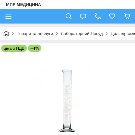
МПР МЕДИЦИНА
Товари та послуги
Лабораторний Посуд
Циліндр скл
ціна з ПДВ
–4%