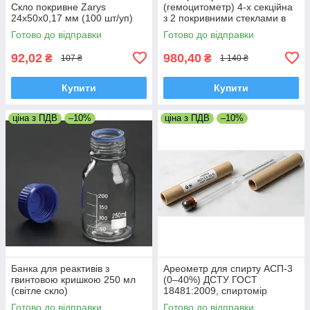
Скло покривне Zarys
(гемоцитометр) 4-х секційна
24х50х0,17 мм (100 шт/уп)
з 2 покривними стеклами в
комплекті
Готово до відправки
Готово до відправки
92,02
980,40
₴
₴
107 ₴
1 140 ₴
Купити
Купити
ціна з ПДВ
–10%
ціна з ПДВ
–10%
Банка для реактивів з
Ареометр для спирту АСП-3
гвинтовою кришкою 250 мл
(0–40%) ДСТУ ГОСТ
(світле скло)
18481:2009, спиртомір
лабораторний
Готово до відправки
Готово до відправки