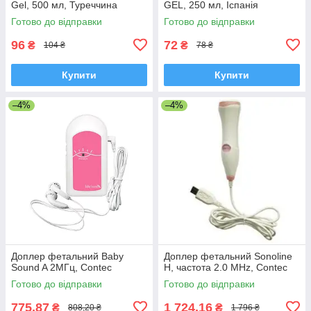
Gel, 500 мл, Туреччина
GEL, 250 мл, Іспанія
Готово до відправки
Готово до відправки
96
72
₴
₴
104 ₴
78 ₴
Купити
Купити
–4%
–4%
Доплер фетальний Baby
Доплер фетальний Sonoline
Sound A 2МГц, Contec
H, частота 2.0 MHz, Contec
Готово до відправки
Готово до відправки
775,87
1 724,16
₴
₴
808,20 ₴
1 796 ₴