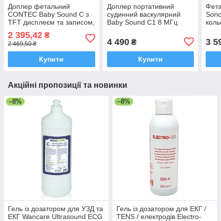
Доплер фетальний
Доплер портативний
Фет
CONTEC Baby Sound C з
судинний васкулярний
Sono
TFT дисплеєм та записом,
Baby Sound C1 8 МГц
коль
2 МГц (Апарат для
Contec з кольоровим
ауді
2 395,42
₴
серцебиття плода)
дисплеєм
4 490
3 5
₴
2 469,50 ₴
Купити
Купити
Акційні пропозиції та новинки
–8%
–8%
Гель із дозатором для УЗД та
Гель із дозатором для ЕКГ /
ЕКГ Wancare Ultrasound ECG
TENS / електродів Electro-