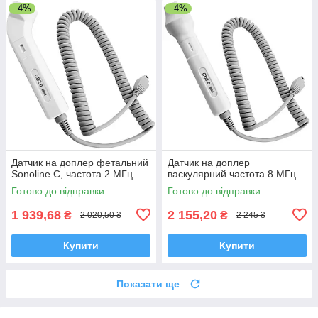
–4%
–4%
Датчик на доплер фетальний
Датчик на доплер
Sonoline C, частота 2 МГц
васкулярний частота 8 МГц
Готово до відправки
Готово до відправки
1 939,68
2 155,20
₴
₴
2 020,50 ₴
2 245 ₴
Купити
Купити
Показати ще