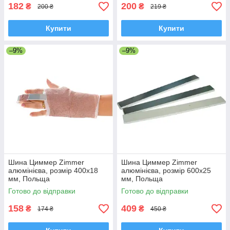
182
200
₴
₴
200 ₴
219 ₴
Купити
Купити
–9%
–9%
Шина Циммер Zimmer
Шина Циммер Zimmer
алюмінієва, розмір 400х18
алюмінієва, розмір 600х25
мм, Польща
мм, Польща
Готово до відправки
Готово до відправки
158
409
₴
₴
174 ₴
450 ₴