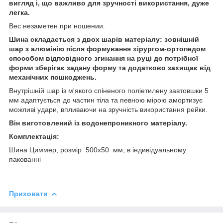
вигляд і, що важливо для зручності використання, дуже
легка.
Вес незаметен при ношении.
Шина складається з двох шарів матеріалу: зовнішній
шар з алюмінію після формування хірургом-ортопедом
способом відповідного згинання на руці до потрібної
форми зберігає задану форму та додатково захищає від
механічних пошкоджень.
Внутрішній шар із м'якого спіненого поліетилену завтовшки 5
мм адаптується до частин тіла та певною мірою амортизує
можливі удари, впливаючи на зручність використання рейки.
Він виготовлений із водонепроникного матеріалу.
Комплектація:
Шина Циммер, розмір 500х50 мм, в індивідуальному
пакованні
Приховати