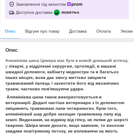
Замовлення під захистом
Доступна доставка
Опис
Відгуки про товар
Доставка
Оплата
Умови
Опис
Алюмінієва шина Цимера має бути в кожній домашній аптечці,
у
лікарні, у відділенні
хирургии,
ортопедії, в
машині
швидкої допомоги, кабінету медсестри та в багатьох
інших місцях,
вона дає змогу миттєво зміцнити
травмований палець і захистити його від механічних
травм, частково пом'якшуючи удари.
Алюмінієва шина також використовується в
ветеринарії. Дедалі частіше ветеринари з їх допомогою
зміцнюють травмовані лапи чотириногих.
Крім того,
алюмінієвий шар добре захищає травмовану лапу від
землі. Видихання, на відміну від гіпсу, не липне до шерсті
тварини. Шкіра може дихати, якщо намокне, то висохне
завдяки повітряному потоку, не впливаючи на якість