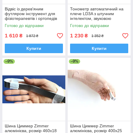
Відвіс із дерев'яним
Тонометр автоматичний на
футляром інструмент для
плече LD3A з штучним
фізіотерапевтів і ортопедів
інтелектом, звуковою
індикацією, Сінгапур
Готово до відправки
Готово до відправки
1 610
1 230
₴
₴
1 872 ₴
1 352 ₴
Купити
Купити
–9%
–9%
Шина Циммер Zimmer
Шина Циммер Zimmer
алюмінієва, розмір 460х18
алюмінієва, розмір 400х25