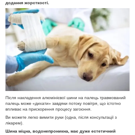
додання жорсткості.
Після накладення алюмінієвої шини на палець травмований
палець може «дихати» завдяки потоку повітря, що істотно
впливає на прискорення процесу загоєння.
Ви можете легко вимити руки (одна, після консультації з
лікарем).
Шина міцна, водонепроникна, має дуже естетичний