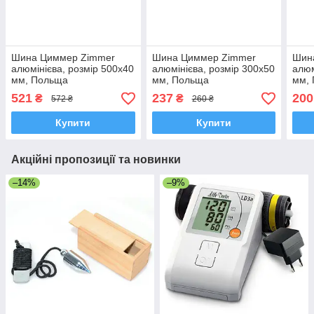
Шина Циммер Zimmer
Шина Циммер Zimmer
Шин
алюмінієва, розмір 500х40
алюмінієва, розмір 300х50
алюм
мм, Польща
мм, Польща
мм,
521
237
200
₴
₴
572 ₴
260 ₴
Купити
Купити
Акційні пропозиції та новинки
–14%
–9%