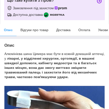
Що таке купити з Пром?
Замовлення під захистом
Доступна доставка
Опис
Відгуки про товар
Доставка
Оплата
Умови
Опис
Алюмінієва шина Цимера має бути в кожній домашній аптечці,
у
лікарні, у відділенні
хирургии,
ортопедії, в
машині
швидкої допомоги, кабінету медсестри та в багатьох
інших місцях,
вона дає змогу миттєво зміцнити
травмований палець і захистити його від механічних
травм, частково пом'якшуючи удари.