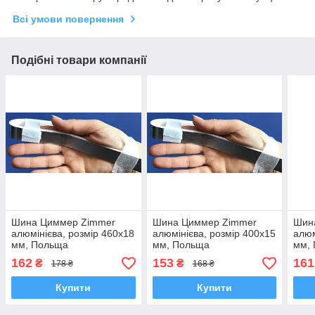
Всі умови повернення
Подібні товари компанії
Шина Циммер Zimmer
Шина Циммер Zimmer
Шин
алюмінієва, розмір 460х18
алюмінієва, розмір 400х15
алюм
мм, Польща
мм, Польща
мм,
162
153
161
₴
₴
178 ₴
168 ₴
Купити
Купити