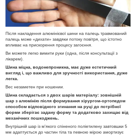
Після накладення алюмінієвої шини на палець травмований
палець може «дихати» завдяки потоку повітря, що істотно
впливає на прискорення процесу загоєння.
Ви можете легко вимити руки (одна, після консультації з
лікарем).
Шина міцна, водонепроникна, має дуже естетичний
вигляд і, що важливо для зручності використання, дуже
легка.
Вес незаметен при ношении.
Шина складається з двох шарів матеріалу: зовнішній
шар з алюмінію після формування хірургом-ортопедом
способом відповідного згинання на руці до потрібної
форми зберігає задану форму та додатково захищає від
механічних пошкоджень.
Внутрішній шар із м'якого спіненого поліетилену завтовшки 5
мм адаптується до частин тіла та певною мірою амортизує