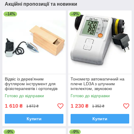
Акційні пропозиції та новинки
–14%
–9%
Відвіс із дерев'яним
Тонометр автоматичний на
футляром інструмент для
плече LD3A з штучним
фізіотерапевтів і ортопедів
інтелектом, звуковою
індикацією, Сінгапур
Готово до відправки
Готово до відправки
1 610
1 230
₴
₴
1 872 ₴
1 352 ₴
Купити
Купити
–9%
–9%