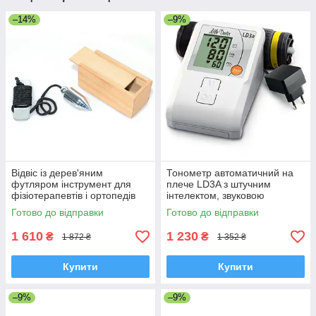
–14%
–9%
Відвіс із дерев'яним
Тонометр автоматичний на
футляром інструмент для
плече LD3A з штучним
фізіотерапевтів і ортопедів
інтелектом, звуковою
індикацією, Сінгапур
Готово до відправки
Готово до відправки
1 610
1 230
₴
₴
1 872 ₴
1 352 ₴
Купити
Купити
–9%
–9%