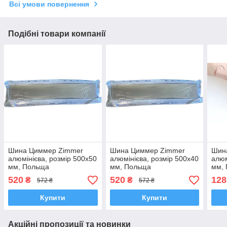
Всі умови повернення
Подібні товари компанії
Шина Циммер Zimmer
Шина Циммер Zimmer
Шин
алюмінієва, розмір 500х50
алюмінієва, розмір 500х40
алюм
мм, Польща
мм, Польща
мм,
520
520
128
₴
₴
572 ₴
572 ₴
Купити
Купити
Акційні пропозиції та новинки