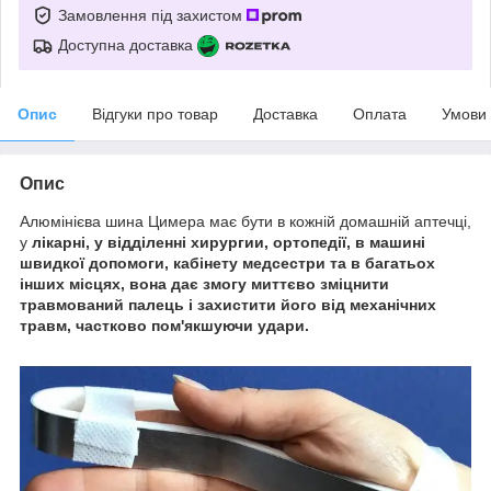
Замовлення під захистом
Доступна доставка
Опис
Відгуки про товар
Доставка
Оплата
Умови
Опис
Алюмінієва шина Цимера має бути в кожній домашній аптечці,
у
лікарні, у відділенні
хирургии,
ортопедії, в
машині
швидкої допомоги, кабінету медсестри та в багатьох
інших місцях,
вона дає змогу миттєво зміцнити
травмований палець і захистити його від механічних
травм, частково пом'якшуючи удари.