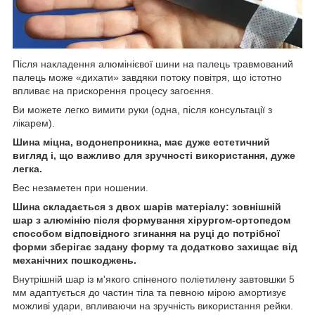
Після накладення алюмінієвої шини на палець травмований
палець може «дихати» завдяки потоку повітря, що істотно
впливає на прискорення процесу загоєння.
Ви можете легко вимити руки (одна, після консультації з
лікарем).
Шина міцна, водонепроникна, має дуже естетичний
вигляд і, що важливо для зручності використання, дуже
легка.
Вес незаметен при ношении.
Шина складається з двох шарів матеріалу: зовнішній
шар з алюмінію після формування хірургом-ортопедом
способом відповідного згинання на руці до потрібної
форми зберігає задану форму та додатково захищає від
механічних пошкоджень.
Внутрішній шар із м'якого спіненого поліетилену завтовшки 5
мм адаптується до частин тіла та певною мірою амортизує
можливі удари, впливаючи на зручність використання рейки.