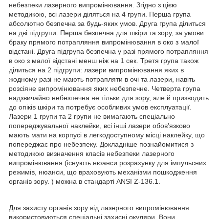
небезпеки лазерного випромінювання. Згідно з цією
методикою, всі лазери діляться на 4 групи. Перша група
абсолютно безпечна за будь-яких умов. Друга група ділиться
на дві підгрупи. Перша безпечна для шкіри та зору, за умови
браку прямого потрапляння випромінювання в око з малої
відстані. Друга підгрупа безпечна у разі прямого потрапляння
в око з малої відстані менш ніж на 1 сек. Третя група також
ділиться на 2 підгрупи: лазери випромінювання яких в
жодному разі не мають потрапляти в очі та лазери, навіть
розсіяне випромінювання яких небезпечне. Четверта група
надзвичайно небезпечна не тільки для зору, але й призводить
до опіків шкіри та потребує особливих умов експлуатації.
Лазери 1 групи та 2 групи не вимагають спеціально
попереджувальної наклейки, всі інші лазери обов'язково
мають мати на корпусі в легкодоступному місці наклейку, що
попереджає про небезпеку. Докладніше познайомитися з
методикою визначення класів небезпеки лазерного
випромінювання (існують нюанси розрахунку для імпульсних
режимів, нюанси, що враховують механізми пошкодження
органів зору. ) можна в стандарті ANSI Z-136.1.
Для захисту органів зору від лазерного випромінювання
використовуються спеціальні захисні окуляри. Вони