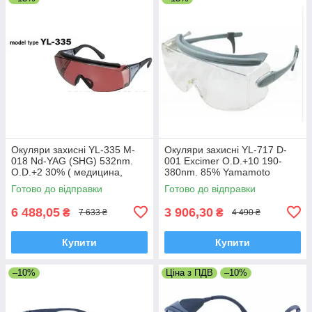
Окуляри захисні YL-335 M-
Окуляри захисні YL-717 D-
018 Nd-YAG (SHG) 532nm.
001 Excimer O.D.+10 190-
O.D.+2 30% ( медицина,
380nm. 85% Yamamoto
косметологія) Yamamoto
Японія
Готово до відправки
Готово до відправки
Японія
6 488,05
3 906,30
₴
₴
7 633 ₴
4 490 ₴
Купити
Купити
–10%
Ціна з ПДВ
–10%