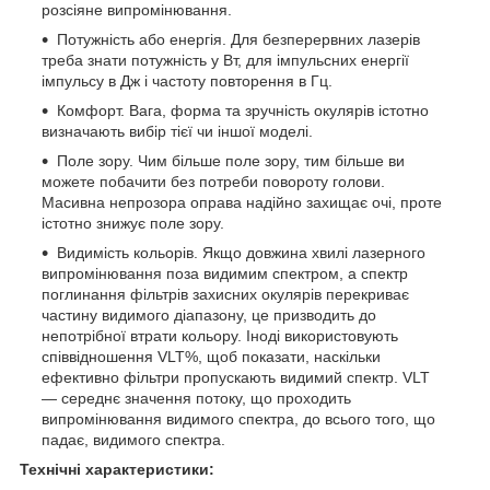
розсіяне випромінювання.
Потужність або енергія. Для безперервних лазерів
треба знати потужність у Вт, для імпульсних енергії
імпульсу в Дж і частоту повторення в Гц.
Комфорт. Вага, форма та зручність окулярів істотно
визначають вибір тієї чи іншої моделі.
Поле зору. Чим більше поле зору, тим більше ви
можете побачити без потреби повороту голови.
Масивна непрозора оправа надійно захищає очі, проте
істотно знижує поле зору.
Видимість кольорів. Якщо довжина хвилі лазерного
випромінювання поза видимим спектром, а спектр
поглинання фільтрів захисних окулярів перекриває
частину видимого діапазону, це призводить до
непотрібної втрати кольору. Іноді використовують
співвідношення VLT%, щоб показати, наскільки
ефективно фільтри пропускають видимий спектр. VLT
— середнє значення потоку, що проходить
випромінювання видимого спектра, до всього того, що
падає, видимого спектра.
Технічні характеристики: