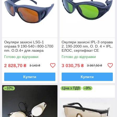
Окуляри захисні LSG-1
Окуляри захисні IPL-3 оправа
оправа 9 190-540 і 800-1700
2, 190-2000 nm, O. D. 4 + IPL,
nm. O.D.4+ для лазера
ЕЛОС, сертифікат СЕ
діодного, неодимового,
Готово до відправки
Готово до відправки
сертифікат СЕ
2 828,70
3 030,75
₴
₴
3 143 ₴
3 367,50 ₴
Купити
Купити
–10%
Ціна з ПДВ
–9%