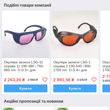
Подібні товари компанії
Окуляри захисні LSG-11
Окуляри захисні LSG-1
Окул
оправа 11 190-380 і 750-
оправа 2 190-540 і 800-
опра
860 nm. O.D.5+ для
1700 nm. O.D.4+ для
1700
лазера діодного,
лазера діодного,
діод
2 7
александрит, сертифікат
неодимового, сертифікат
нео
2 263,20
2 891,56
₴
₴
2 460 ₴
3 143 ₴
3 053
СЕ
СЕ
Купити
Купити
Акційні пропозиції та новинки
–15%
–13%