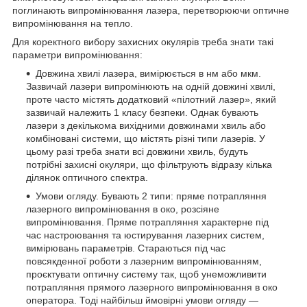
поглинають випромінювання лазера, перетворюючи оптичне
випромінювання на тепло.
Для коректного вибору захисних окулярів треба знати такі
параметри випромінювання:
Довжина хвилі лазера, вимірюється в нм або мкм.
Зазвичай лазери випромінюють на одній довжині хвилі,
проте часто містять додатковий «пілотний лазер», який
зазвичай належить 1 класу безпеки. Однак бувають
лазери з декількома вихідними довжинами хвиль або
комбіновані системи, що містять різні типи лазерів. У
цьому разі треба знати всі довжини хвиль, будуть
потрібні захисні окуляри, що фільтрують відразу кілька
ділянок оптичного спектра.
Умови огляду. Бувають 2 типи: пряме потрапляння
лазерного випромінювання в око, розсіяне
випромінювання. Пряме потрапляння характерне під
час настроювання та юстирування лазерних систем,
вимірювань параметрів. Стараються під час
повсякденної роботи з лазерним випромінюванням,
проєктувати оптичну систему так, щоб унеможливити
потрапляння прямого лазерного випромінювання в око
оператора. Тоді найбільш ймовірні умови огляду —