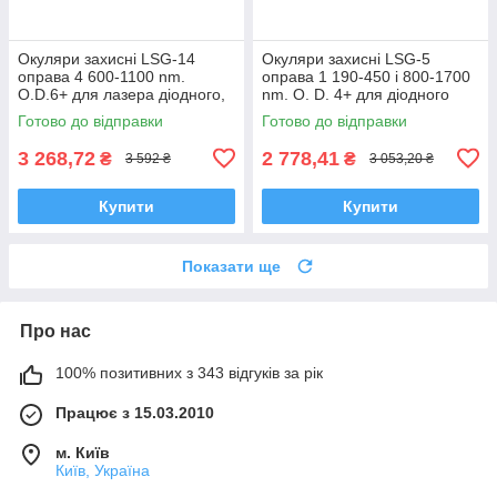
Окуляри захисні LSG-14
Окуляри захисні LSG-5
оправа 4 600-1100 nm.
оправа 1 190-450 і 800-1700
O.D.6+ для лазера діодного,
nm. O. D. 4+ для діодного
александрит, рубінового,
лазера, неодимового
Готово до відправки
Готово до відправки
неод
3 268,72
2 778,41
₴
₴
3 592 ₴
3 053,20 ₴
Купити
Купити
Показати ще
Про нас
100% позитивних з 343 відгуків за рік
Працює з 15.03.2010
м. Київ
Київ, Україна