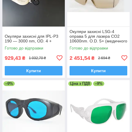
Окуляри захисні LSG-4
Окуляри захисні для IPL-P3
оправа 5 для лазера СО2
190 — 3000 nm, OD. 4 +
10600nm. O.D. 5+ (медичного
та промислового) Ю. Корея
Готово до відправки
Готово до відправки
929,43
2 451,54
₴
₴
1 032,70 ₴
2 694 ₴
Купити
Купити
–9%
Ціна з ПДВ
–9%