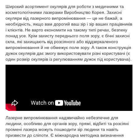
Широкий асортимент окулярів для роботи з медичними та
косметологічними лазерами Виробництво Корея. Захисні
окуляри від лазерного випромінювання — це не бажай, а
необхідність, якщо вам дорогий ваш зір і зір ваших працівників
і клієнтів. Не варто економити на такому типі речах, безпеку
понад усе. Крім захисту переднього поля зору, є бічні захисні
скла, які захищають від розсіяного або віддзеркаленого
випромінювання й не обмежує поле зору. А також конструкція
дужок окулярів дає змогу використовувати різні користувачі (є
один розмір окулярів із регулюванням дужок під користувача).
Лазерне випромінювання надзвичайно небезпечне для
людини, особливо для органів зору, прямі, відбиті та розсіяні
промені лазера можуть пошкодити зір людини та навіть
призвести до сліпоти. Є міжнародна методика визначення