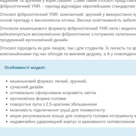
надійним та зручним у користуванні. Саме такий отоскоп представ
фіброоптичний YNR. - прилад відповідає європейським стандартам як
Отоскоп фіброоптичний YNR. компактний, зручний у використанні п
основі приладу є високоякісна оптика. Висока освітлюваність забе
Отоскопи кишенькового формату фіброоптичний YNR легкі і водноча
забезпечується високоякісною фіброоптикою з потужною галогенн
продуманий ергономічний дизайн.
Отоскоп підходить як для лікарів, так і для студентів. Їх легкість та
компаньйонами під час обходів та викликів додому, а й у повсякден
Особливості моделі:
кишеньковий формат, легкий, зручний,
сучасний дизайн
оптимально сфокусована яскравість світла
ергономічна форма головки
поворотна лупа з 2,5-кратним збільшенням
можливість підключення груші для пневмотесту
міцне регулювальне кільце для повороту головки інструменту 
надзвичайно удароміцний корпус із армованого скловолокном 