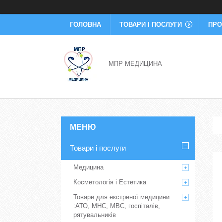
ГОЛОВНА
ТОВАРИ І ПОСЛУГИ
ПРО
МПР МЕДИЦИНА
Товари і послуги
Медицина
Косметологія і Естетика
Товари для екстреної медицини
:АТО, МНС, МВС, госпіталів,
рятувальників