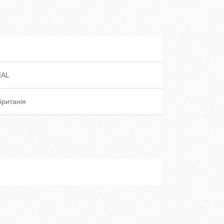
MAL
ританія