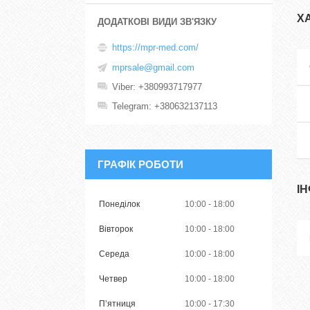
Х
https://mpr-med.com/
mprsale@gmail.com
Viber
+380993717977
Telegram
+380632137113
ГРАФІК РОБОТИ
І
Понеділок
10:00
18:00
Вівторок
10:00
18:00
Середа
10:00
18:00
Четвер
10:00
18:00
Пʼятниця
10:00
17:30