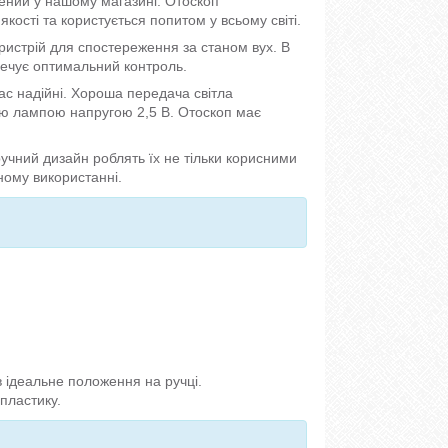
лений у нашому магазині. Отоскоп
ості та користується попитом у всьому світі.
ристрій для спостереження за станом вух. В
зпечує оптимальний контроль.
с надійні. Хороша передача світла
ою лампою напругою 2,5 В. Отоскоп має
 зручний дизайн роблять їх не тільки корисними
ному використанні.
в ідеальне положення на ручці.
пластику.