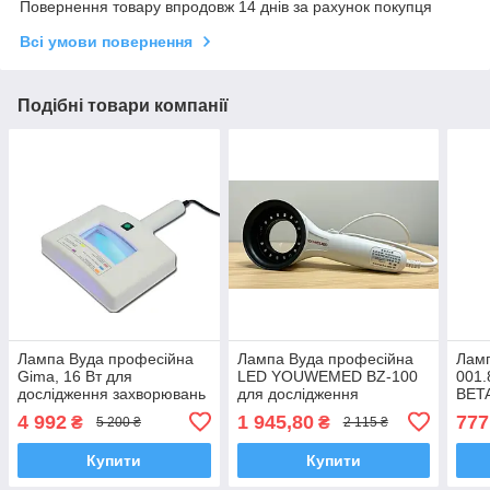
Повернення товару впродовж 14 днів за рахунок покупця
Всі умови повернення
Подібні товари компанії
Лампа Вуда професійна
Лампа Вуда професійна
Ламп
Gima, 16 Вт для
LED YOUWEMED BZ-100
001.
дослідження захворювань
для дослідження
BET
шкіри, чохол
захворювань шкіри 18 шт.
200
4 992
1 945,80
777
₴
₴
5 200 ₴
2 115 ₴
світлонепроникний, Італія
світлодіодів
Купити
Купити