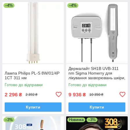
–4%
–4%
Дермалайт SH1B UVB-311
Лампа Philips PL-S 8W/01/4P
nm Sigma Homerry для
1CT 311 нм
лікування захворювань шкіри,
з вбудованим таймером, без
Готово до відправки
Готово до відправки
гребеня
2 296
9 936
₴
₴
2 392 ₴
10 350 ₴
Купити
Купити
–3%
Новинка
–3%