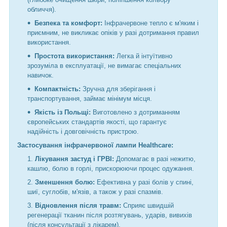
обличчя).
Безпека та комфорт:
Інфрачервоне тепло є м'яким і
приємним, не викликає опіків у разі дотримання правил
використання.
Простота використання:
Легка й інтуїтивно
зрозуміла в експлуатації, не вимагає спеціальних
навичок.
Компактність:
Зручна для зберігання і
транспортування, займає мінімум місця.
Якість із Польщі:
Виготовлено з дотриманням
європейських стандартів якості, що гарантує
надійність і довговічність пристрою.
Застосування інфрачервоної лампи Healthcare:
Лікування застуд і ГРВІ:
Допомагає в разі нежитю,
кашлю, болю в горлі, прискорюючи процес одужання.
Зменшення болю:
Ефективна у разі болів у спині,
шиї, суглобів, м'язів, а також у разі спазмів.
Відновлення після травм:
Сприяє швидшій
регенерації тканин після розтягувань, ударів, вивихів
(після консультації з лікарем).