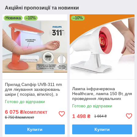
Акційні пропозиції та новинки
Новинка
–10%
–10%
Прилад Сапфір UVB-311 nm
Лампа інфрачервона
для лікування захворювань
Healthcare, лампа 150 Вт, для
шкіри ( псоріаз, вітиліго), з
проведення лікувальних
окулярами та таймером
Готово до відправки
процедур, Польща
Готово до відправки
6 075
₴/комплект
1 498
₴
1 664 ₴
6 750 ₴/комплект
Купити
Купити