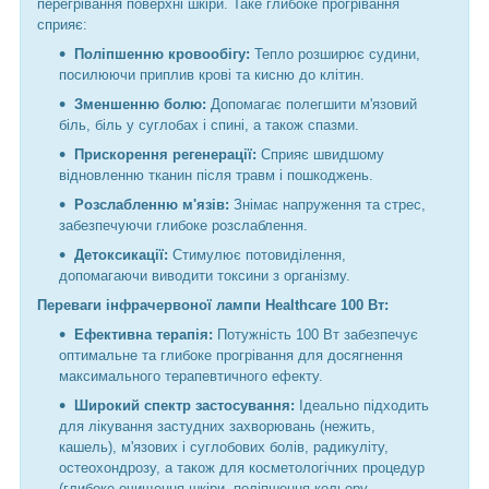
перегрівання поверхні шкіри. Таке глибоке прогрівання
сприяє:
Поліпшенню кровообігу:
Тепло розширює судини,
посилюючи приплив крові та кисню до клітин.
Зменшенню болю:
Допомагає полегшити м'язовий
біль, біль у суглобах і спині, а також спазми.
Прискорення регенерації:
Сприяє швидшому
відновленню тканин після травм і пошкоджень.
Розслабленню м'язів:
Знімає напруження та стрес,
забезпечуючи глибоке розслаблення.
Детоксикації:
Стимулює потовиділення,
допомагаючи виводити токсини з організму.
Переваги інфрачервоної лампи Healthcare 100 Вт:
Ефективна терапія:
Потужність 100 Вт забезпечує
оптимальне та глибоке прогрівання для досягнення
максимального терапевтичного ефекту.
Широкий спектр застосування:
Ідеально підходить
для лікування застудних захворювань (нежить,
кашель), м'язових і суглобових болів, радикуліту,
остеохондрозу, а також для косметологічних процедур
(глибоке очищення шкіри, поліпшення кольору