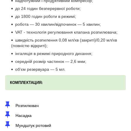
надпотужний і продуктивний компресор;
до 24 годин безперервної роботи;
до 1800 годин роботи в режимі;
робота — 30 хвилин/відпочинок — 5 хвилин;
VAT - технологія регулювання клапана розпилювача;
швидкість розпилення 0,08 мл/хв (закриті)/0,20 мл/хв
(повністю відкриті);
інгаляція в режимі природного дихання;
середній розмір частинок — 2,6 мкм;
об'єм резервуара — 5 мл.
КОМПЛЕКТ
АЦИЯ:
Розпилювач
Насадка
Мундштук ротовий