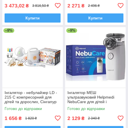
3 473,02
2 271
₴
₴
3 816,50 ₴
2 496 ₴
Купити
Купити
–9%
–9%
Інгалятор - небулайзер LD -
Інгалятор МЕШ
215 C компресорний для
ультразвуковий Helpmedi
дітей та дорослих, Сінгапур
NebuCare для дітей і
дорослих
Готово до відправки
Готово до відправки
1 656
2 129
₴
₴
1 820 ₴
2 340 ₴