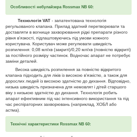
Особливості небулайзера Rossmax NB 60:
Технологія VAT
- запатентована технологія
регульованого клапана. Прилад здатний перетворювати та
доставляти в вогнище захворювання рідкі препарати різного
рівня в'язкості, підлаштовуючись під умови кожного
користувача. Користувач може регулювати швидкість
розпилення: 0,08 мл/хв (закриті)/0,20 мл/хв (повністю відкриті)
за постійного розміру частинок. Водночас апарат не потребує
заміни деталей.
Висока швидкість розпилення за повністю відкритого
клапана підходить для ліків із високою в'язкістю, а також для
дорослих людей із високою здатністю до дихання. Відповідно,
низька швидкість призначена для немовлят і дітей старшого
віку з низькою здатністю до дихання. Технологія робить
апарат ефективним під час інтенсивного використання та під
час респіраторних захворювань (наприклад, ХОБЛ або
астма).
Технічні характеристики Rossmax NB 60: