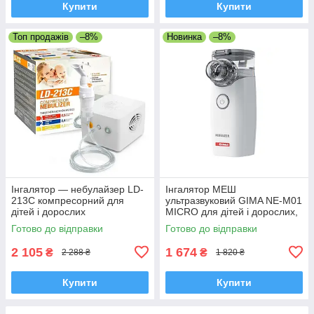
Купити
Купити
Топ продажів
–8%
Новинка
–8%
Інгалятор — небулайзер LD-
Інгалятор МЕШ
213C компресорний для
ультразвуковий GIMA NE-M01
дітей і дорослих
MICRO для дітей і дорослих,
Італія
Готово до відправки
Готово до відправки
2 105
1 674
₴
₴
2 288 ₴
1 820 ₴
Купити
Купити