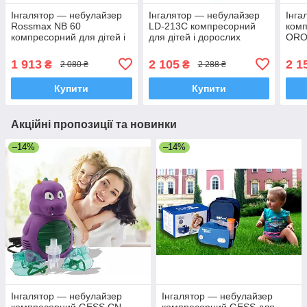
Інгалятор — небулайзер
Інгалятор — небулайзер
Інга
Rossmax NB 60
LD-213C компресорний
ком
компресорний для дітей і
для дітей і дорослих
ORO
дорослих, Швейцарія
Пол
1 913
2 105
2 1
₴
₴
2 080 ₴
2 288 ₴
Купити
Купити
Акційні пропозиції та новинки
–14%
–14%
Інгалятор — небулайзер
Інгалятор — небулайзер
компресорний GESS CN —
компресорний GESS для