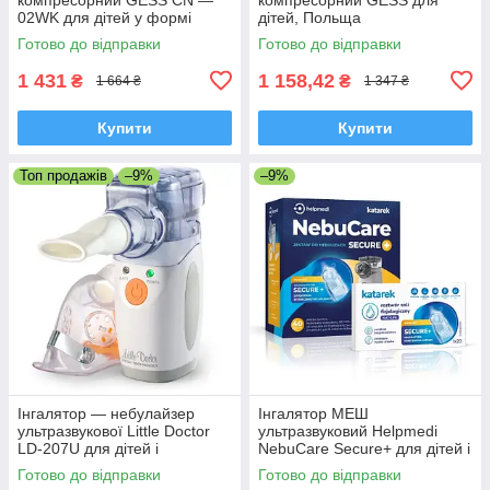
02WK для дітей у формі
дітей, Польща
динозавтра, Польща
Готово до відправки
Готово до відправки
1 431
1 158,42
₴
₴
1 664 ₴
1 347 ₴
Купити
Купити
Топ продажів
–9%
–9%
Інгалятор — небулайзер
Інгалятор МЕШ
ультразвукової Little Doctor
ультразвуковий Helpmedi
LD-207U для дітей і
NebuCare Secure+ для дітей і
дорослих, Сінгапур
дорослих + 40 ампул
Готово до відправки
Готово до відправки
фізіологічного розчину