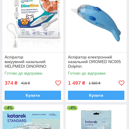
Аспіратор
Аспіратор електронний
вакуумний назальний
назальний OROMED NC005
HELPMEDI DINORINO
Dolphin
(соплевідсмоктувач),
Готово до відправки
Готово до відправки
накладки у формі тварин,
Польща
374
1 497
₴
₴
416 ₴
1 560 ₴
Купити
Купити
–4%
–4%