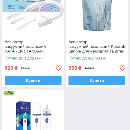
Аспіратор
Аспіратор
вакуумний назальний
вакуумний назальний Katarek
KATAREK STANDART
Simple для немовлят та дітей
(соплевідсмоктувач) від 0 до
молодшого віку, Польща
Готово до відправки
Готово до відправки
12 років, Польща
629
599
₴
₴
655 ₴
624 ₴
Купити
Купити
–3%