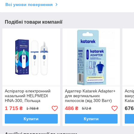
Всі умови повернення
Подібні товари компанії
Аспіратор електронний
Адаптер Katarek Adapter+
Аспі
назальний HELPMEDI
для вертикальних
ваку
HNA-300, Польща
пилососів (від 300 Ватт)
Kata
сумісний з Dyson,
(соп
1 715
486
676
₴
₴
1 768 ₴
572 ₴
Samsung, Xiaomi
розб
до 1
Купити
Купити