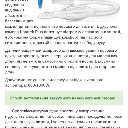
виділення
виділень є
абсолютно
безпечним для
кожної дитини, починаючи з першого дня життя. Відкручена
камера Katarek Plus полегшує підтримку аспіратора в чистоті,
ергономічна форма підвищує комфорт під час його
використання, а довгий шланг гарантує свободу руху.
Дитячий вакуумний аспіратор для відсмоктування носового
слизу використовується з перших днів життя для маленьких
дітей, які не вміють самостійно очистити носик. Вакуумний
соплевідсмоктувач також відмінно підходить і для старших
дітей.
Допустима потужність пилососу для підключення до
аспіратора: 800-1800W.
Спосіб застосування вакуумного назального аспіратора:
Соплевідсмоктувач дуже простий у використанні:
підключіть апарат до пилососа, прикладіть насадочку по черзі
до кожної ніздрі дитини, і через кілька хвилин носик дитини
буде очищений. Носик дитини бажано зволожити, закапавши