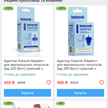
Акційні пропозиції та новинки
–15%
–15%
Адаптер Katarek Adapter+
Адаптер Katarek Adapter+
для вертикальних пилососів
для вертикальних пилососів
(від 150 Ватт) сумісний з
(від 300 Ватт) сумісний з
Dyson, Samsung, Xiaomi
Dyson, Samsung, Xiaomi
Готово до відправки
Готово до відправки
442
486
₴
₴
520 ₴
572 ₴
Купити
Купити
–10%
–4%