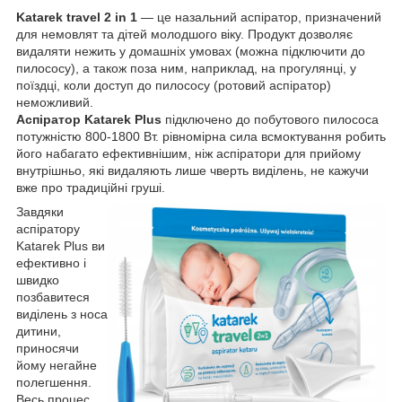
Katarek travel 2 in 1
— це назальний аспіратор, призначений
для немовлят та дітей молодшого віку. Продукт дозволяє
видаляти нежить у домашніх умовах (можна підключити до
пилососу), а також поза ним, наприклад, на прогулянці, у
поїздці, коли доступ до пилососу (ротовий аспіратор)
неможливий.
Аспіратор Katarek Plus
підключено до побутового пилососа
потужністю 800-1800 Вт. рівномірна сила всмоктування робить
його набагато ефективнішим, ніж аспіратори для прийому
внутрішньо, які видаляють лише чверть виділень, не кажучи
вже про традиційні груші.
Завдяки
аспіратору
Katarek Plus ви
ефективно і
швидко
позбавитеся
виділень з носа
дитини,
приносячи
йому негайне
полегшення.
Весь процес