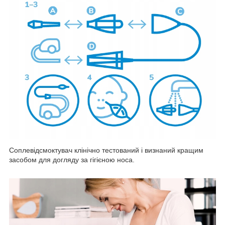
Соплевідсмоктувач клінічно тестований і визнаний кращим
засобом для догляду за гігієною носа.