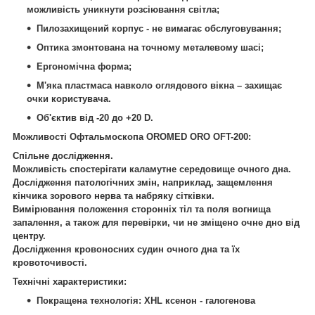
можливість уникнути розсіювання світла;
Пилозахищений корпус - не вимагає обслуговування;
Оптика змонтована на точному металевому шасі;
Ергономічна форма;
М'яка пластмаса навколо оглядового вікна – захищає
очки користувача.
Об'єктив від -20 до +20 D.
Можливості Офтальмоскопа OROMED ORO OFT-200:
Спільне дослідження.
Можливість спостерігати каламутне середовище очного дна.
Дослідження патологічних змін, наприклад, защемлення
кінчика зорового нерва та набряку сітківки.
Вимірювання положення сторонніх тіл та поля вогнища
запалення, а також для перевірки, чи не зміщено очне дно від
центру.
Дослідження кровоносних судин очного дна та їх
кровоточивості.
Технічні характеристики:
Покращена технологія: XHL ксенон - галогенова