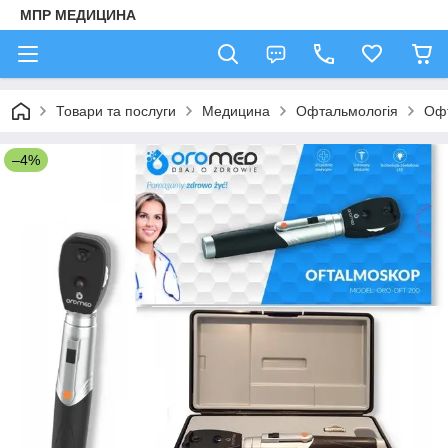
МПР МЕДИЦИНА
Товари та послуги
Медицина
Офтальмологія
Оф
–4%