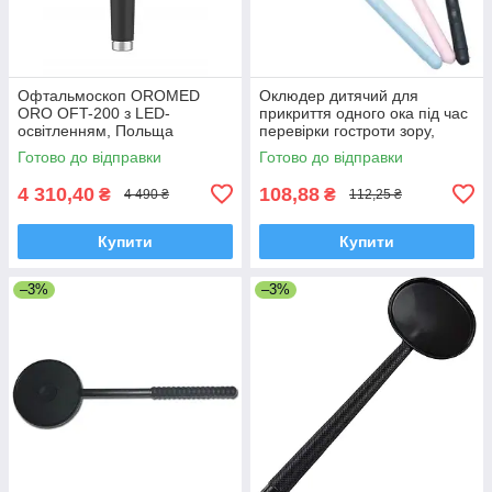
Офтальмоскоп OROMED
Оклюдер дитячий для
ORO OFT-200 з LED-
прикриття одного ока під час
освітленням, Польща
перевірки гостроти зору,
голубий
Готово до відправки
Готово до відправки
4 310,40
108,88
₴
₴
4 490 ₴
112,25 ₴
Купити
Купити
–3%
–3%