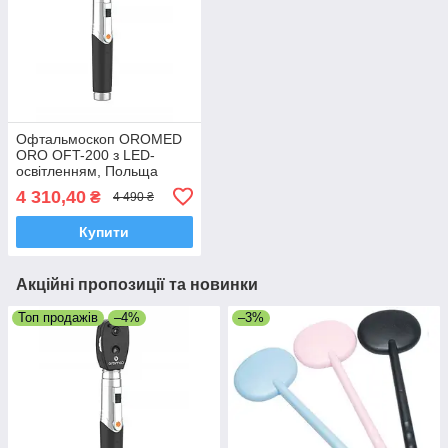
Офтальмоскоп OROMED
ORO OFT-200 з LED-
освітленням, Польща
4 310,40
₴
4 490 ₴
Купити
Акційні пропозиції та новинки
Топ продажів
–4%
–3%