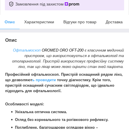
Замовлення під захистом
Опис
Характеристики
Відгуки про товар
Доставка
Опис
Офтальмоскоп
OROMED ORO OFT-200
є класичним медичний
пристроєм, що використовується в офтальмології та
отоларингології. Пристрій використовує професійну систему
лінз, так що лікар може легко оцінити стан очей пацієнта.
Професійний офтальмоскоп. Пристрій оснащений рядом лінз,
що дозволяют
ь проводити
точну діагностику. Крім того,
пристрій оснащений сучасним світлодіодом, що ідеально
підходить для офтальмології.
Особливості моделі:
Унікальна оптична система.
Огляд без корнеального та рогівкового рефлексу.
Поглиблене, багатошарове оглядове вікно –