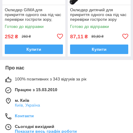
Оклюдер GIMA для
Оклюдер дитячий для
прикриття одного ока під час
прикриття одного ока під час
перевірки гостроти зору,
перевірки гостроти зору
Італія
Готово до відправки
Готово до відправки
252
87,11
₴
₴
260 ₴
89,80 ₴
Купити
Купити
Про нас
100% позитивних з 343 відгуків за рік
Працює з 15.03.2010
м. Київ
Київ, Україна
Контакти
Сьогодні вихідний
Показати весь графік роботи