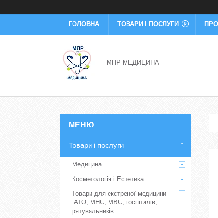
ГОЛОВНА
ТОВАРИ І ПОСЛУГИ
ПРО
МПР МЕДИЦИНА
Товари і послуги
Медицина
Косметологія і Естетика
Товари для екстреної медицини
:АТО, МНС, МВС, госпіталів,
рятувальників