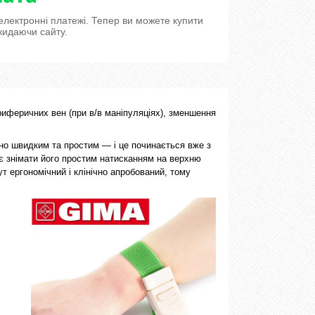
 електронні платежі. Тепер ви можете купити
кидаючи сайту.
иферичних вен (при в/в маніпуляціях), зменшення
ьно швидким та простим — і це починається вже з
яє знімати його простим натисканням на верхню
т ергономічний і клінічно апробований, тому