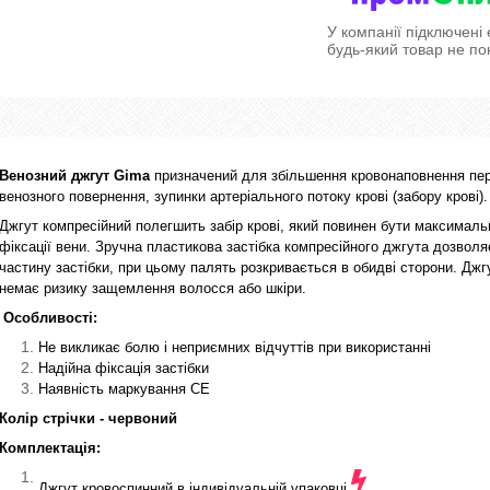
У компанії підключені
будь-який товар не по
Венозний джгут Gima
призначений для збільшення кровонаповнення пер
венозного повернення, зупинки артеріального потоку крові (забору крові).
Джгут компресійний полегшить забір крові, який повинен бути максимал
фіксації вени. Зручна пластикова застібка компресійного джгута дозвол
частину застібки, при цьому палять розкривається в обидві сторони. Джгу
немає ризику защемлення волосся або шкіри.
Особливості:
Не викликає болю і неприємних відчуттів при використанні
Надійна фіксація застібки
Наявність маркування CE
Колір стрічки - червоний
Комплектація:
Джгут кровоспинний в
індивідуальній упаковці.