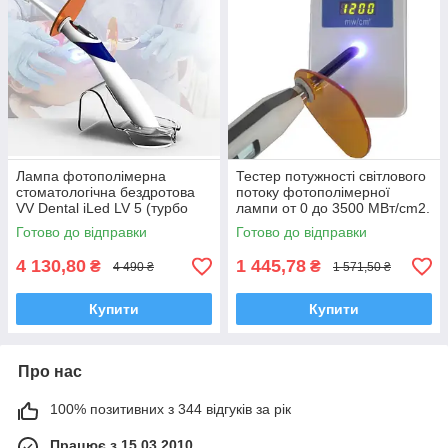
Лампа фотополімерна
Тестер потужності світлового
стоматологічна бездротова
потоку фотополімерної
VV Dental iLed LV 5 (турбо
лампи от 0 до 3500 МВт/cm2.
2500 мВт/см2)
Готово до відправки
Готово до відправки
4 130,80
1 445,78
₴
₴
4 490 ₴
1 571,50 ₴
Купити
Купити
Про нас
100% позитивних з 344 відгуків за рік
Працює з 15.03.2010