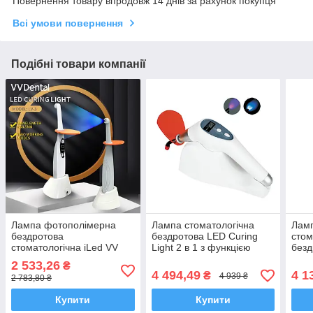
Повернення товару впродовж 14 днів за рахунок покупця
Всі умови повернення
Подібні товари компанії
Лампа фотополімерна
Лампа стоматологічна
Лам
бездротова
бездротова LED Curing
стом
стоматологічна iLed VV
Light 2 в 1 з функцією
безд
Dental LV3 (1000-2200
карієс детектора 1200 —
LV 5
2 533,26
₴
мВт/см2) на підставці
2000 мВт/см2
4 494,49
4 1
₴
4 939 ₴
2 783,80 ₴
Купити
Купити