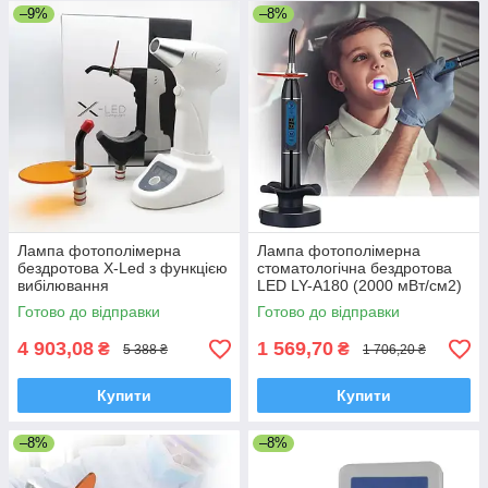
–9%
–8%
Лампа фотополімерна
Лампа фотополімерна
бездротова X-Led з функцією
стоматологічна бездротова
вибілювання
LED LY-A180 (2000 мВт/см2)
Готово до відправки
Готово до відправки
4 903,08
1 569,70
₴
₴
5 388 ₴
1 706,20 ₴
Купити
Купити
–8%
–8%