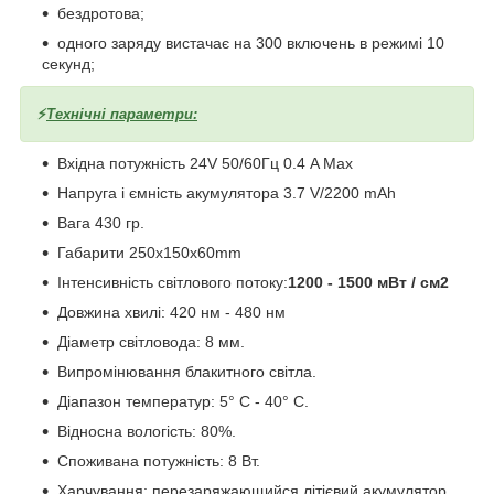
бездротова;
одного заряду вистачає на 300 включень в режимі 10
секунд;
⚡️
Технічні параметри:
Вхідна потужність 24V 50/60Гц 0.4 A Max
Напруга і ємність акумулятора 3.7 V/2200 mAh
Вага 430 гр.
Габарити 250x150x60mm
Інтенсивність світлового потоку:
1200 - 1500 мВт / см2
Довжина хвилі: 420 нм - 480 нм
Діаметр світловода: 8 мм.
Випромінювання блакитного світла.
Діапазон температур: 5° С - 40° С.
Відносна вологість: 80%.
Споживана потужність: 8 Вт.
Харчування: перезаряжающийся літієвий акумулятор.