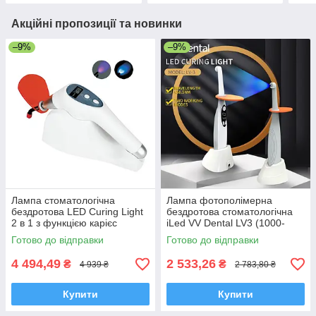
Акційні пропозиції та новинки
–9%
–9%
Лампа стоматологічна
Лампа фотополімерна
бездротова LED Curing Light
бездротова стоматологічна
2 в 1 з функцією карієс
iLed VV Dental LV3 (1000-
детектора 1200 — 2000 мВт/
2200 мВт/см2) на підставці
Готово до відправки
Готово до відправки
см2
4 494,49
2 533,26
₴
₴
4 939 ₴
2 783,80 ₴
Купити
Купити