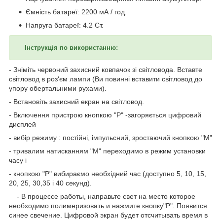
Ємність батареї: 2200 мА / год.
Напруга батареї: 4.2 Ст.
Інструкція по використанню:
- Зніміть червоний захисний ковпачок зі світловода. Вставте
світловод в роз'єм лампи (Ви повинні вставити світловод до
упору обертальними рухами).
- Встановіть захисний екран на світловод.
- Включення пристрою кнопкою "Р" -загоряється цифровий
дисплей
- вибір режиму : постійні, імпульсний, зростаючий кнопкою "М"
- тривалим натисканням "М" переходимо в режим установки
часу і
- кнопкою "Р" вибираємо необхідний час (доступно 5, 10, 15,
20, 25, 30,35 і 40 секунд).
- В процессе работы, направьте свет на место которое
необходимо полимеризовать и нажмите кнопку"Р". Появится
синее свечение. Цифровой экран будет отсчитывать время в