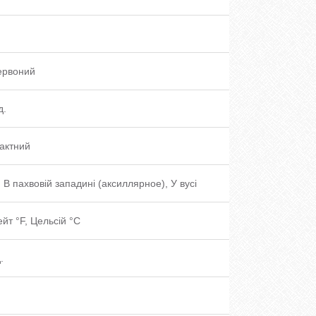
ервоний
д.
актний
, В пахвовій западині (аксиллярное), У вусі
йт °F, Цельсій °C
.