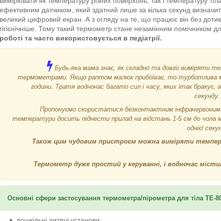
вимірювати як температуру різних поверхонь, так і температуру ті
ефективним датчиком, який здатний лише за кілька секунд визначит
великий цифровий екран. А з огляду на те, що працює він без дотик
гігієнічніше. Тому такий термометр стане незамінним помічником дл
роботі та часто використовується в педіатрії.
Будь-яка мама знає, як складно та довго виміряти
термометрами. Якщо раптом малюк прибоїває, то турботлива мам
години. Тратя водночас багато сил і часу, яких ітак бракує
секунду.
Пропонуємо скористатися безконтактним інфрачервоним
температури досить піднести прилад на відстань 1-5 см до чола 
однієї сек
Також цим чудовим пристроєм можна виміряти температ
Термометр дуже простий у керуванні, і водночас місти
Основні сфери застосування термометра/пірометра для тіла TE-8
дошкільні дитячі установи;