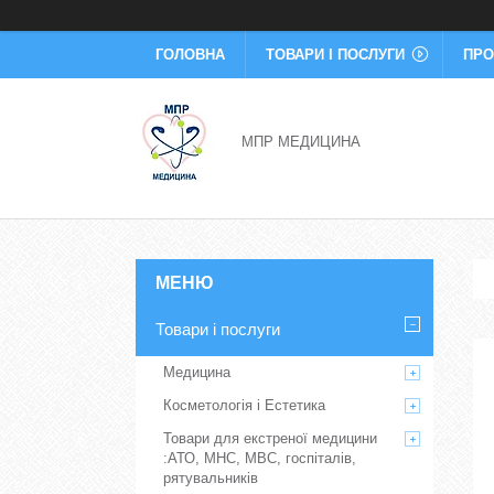
ГОЛОВНА
ТОВАРИ І ПОСЛУГИ
ПРО
МПР МЕДИЦИНА
Товари і послуги
Медицина
Косметологія і Естетика
Товари для екстреної медицини
:АТО, МНС, МВС, госпіталів,
рятувальників