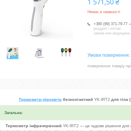
1 571,50 ₴
Немає в наявності
+380 (99) 371-79-77
роздріб і оптові
замов-ння медицина
повернення товару пр
Термометр-пірометр
безконтактний
YK-IRT2
для тіла (
Загальна:
Термометр інфрачервоний
YK-IRT2
— це чудове рішення для