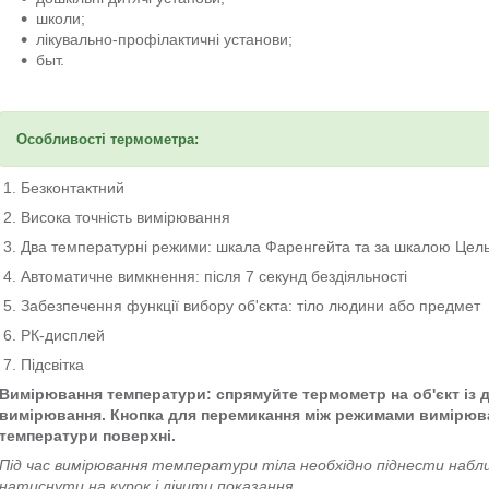
школи;
лікувально-профілактичні установи;
быт.
Особливості термометра:
1. Безконтактний
2. Висока точність вимірювання
3. Два температурні режими: шкала Фаренгейта та за шкалою Цель
4. Автоматичне вимкнення: після 7 секунд бездіяльності
5. Забезпечення функції вибору об'єкта: тіло людини або предмет
6. РК-дисплей
7. Підсвітка
Вимірювання температури: спрямуйте термометр на об'єкт із д
вимірювання. Кнопка для перемикання між режимами вимірюва
температури поверхні.
Під час вимірювання температури тіла необхідно піднести набл
натиснути на курок і лічити показання.