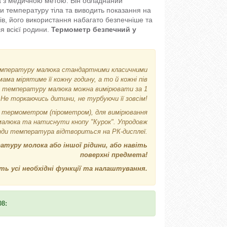
ла з медичною метою. Він обладнаний
и температуру тіла та виводить показання на
ів, його використання набагато безпечніше та
я всієї родини.
Термометр безпечний у
 температуру малюка стандартними класичними
а мірятиме її кожну годину, а то й кожні пів
, а температуру малюка можна вимірювати за 1
 Не торкаючись дитини, не турбуючи її зовсім!
 термометром (пірометром), для вимірювання
малюка та натиснути кнопу "Курок". Упродовж
унди температура відтвориться на РК-дисплеї.
уру молока або іншої рідини, або навіть
поверхні предмета!
ть усі необхідні функції та налаштування.
08: