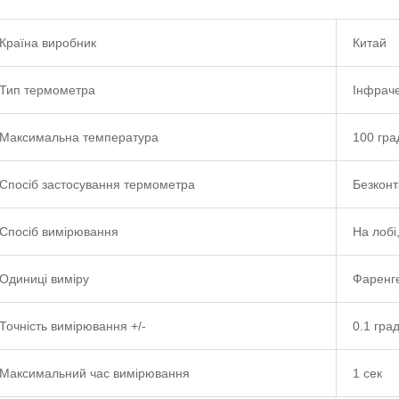
Країна виробник
Китай
Тип термометра
Інфрач
Максимальна температура
100 гра
Спосіб застосування термометра
Безконт
Спосіб вимірювання
На лобі
Одиниці виміру
Фаренге
Точність вимірювання +/-
0.1 град
Максимальний час вимірювання
1 сек