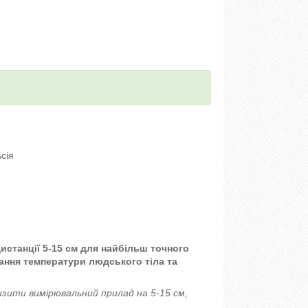
сія
истанції 5-15 см для найбільш точного
ння температури людського тіла та
изити вимірювальний прилад на 5-15 см,