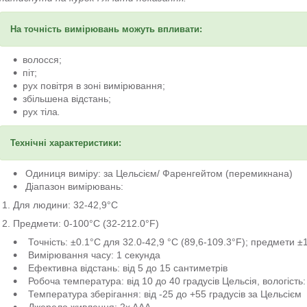
На точність вимірювань можуть впливати:
волосся;
піт;
рух повітря в зоні вимірювання;
збільшена відстань;
рух тіла
.
Технічні характеристики:
Одиниця виміру: за Цельсієм/ Фаренгейтом (перемикнана)
Діапазон вимірювань:
1. Для людини: 32-42,9°C
2. Предмети: 0-100°C (32-212.0°F)
Точність: ±0.1°C для 32.0-42,9 °C (89,6-109.3°F); предмети ±1
Вимірювання часу: 1 секунда
Ефективна відстань: від 5 до 15 сантиметрів
Робоча температура: від 10 до 40 градусів Цельсія, вологість: 
Температура зберігання: від -25 до +55 градусів за Цельсієм
Джерело живлення: 2x AAA