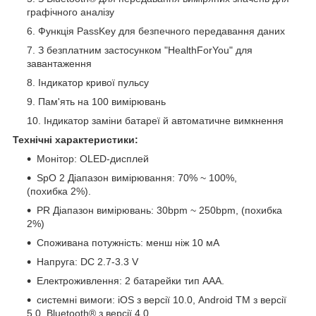
графічного аналізу
Функція PassKey для безпечного передавання даних
З безплатним застосунком "HealthForYou" для
завантаження
Індикатор кривої пульсу
Пам'ять на 100 вимірювань
Індикатор заміни батареї й автоматичне вимкнення
Технічні характеристики:
Монітор: OLED-дисплей
SpO 2 Діапазон вимірювання: 70% ~ 100%,
(похибка 2%).
PR Діапазон вимірювань: 30bpm ~ 250bpm, (похибка
2%)
Споживана потужність: менш ніж 10 мА
Напруга: DC 2.7-3.3 V
Електроживлення: 2 батарейки тип ААА.
системні вимоги: iOS з версії 10.0, Android TM з версії
5.0, Bluetooth® з версії 4.0