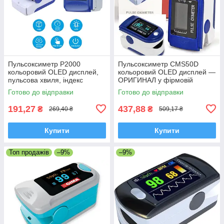
Пульсоксиметр P2000
Пульсоксиметр CMS50D
кольоровий OLED дисплей,
кольоровий OLED дисплей —
пульсова хвиля, індекс
ОРИГИНАЛ у фірмовій
перфузії
коробці, CONTEC
Готово до відправки
Готово до відправки
191,27
437,88
₴
₴
269,40 ₴
509,17 ₴
Купити
Купити
Топ продажів
–9%
–9%