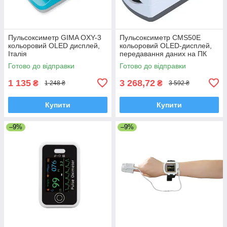
Пульсоксиметр GIMA OXY-3
Пульсоксиметр CMS50E
кольоровий OLED дисплей,
кольоровий OLED-дисплей,
Італія
передавання даних на ПК
Готово до відправки
Готово до відправки
1 135
3 268,72
₴
₴
1 248 ₴
3 592 ₴
Купити
Купити
–9%
–9%