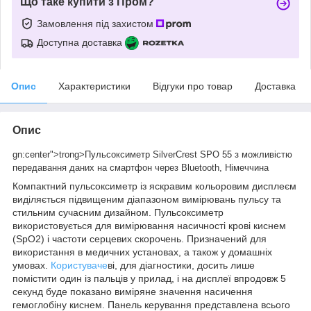
Що таке купити з Пром?
Замовлення під захистом
Доступна доставка
Опис
Характеристики
Відгуки про товар
Доставка
Опис
gn:center">trong>Пульсоксиметр SilverCrest SPO 55 з можливістю
передавання даних на смартфон через Bluetooth, Німеччина
Компактний пульсоксиметр із яскравим кольоровим дисплеєм
виділяється підвищеним діапазоном вимірювань пульсу та
стильним сучасним дизайном. Пульсоксиметр
використовується для вимірювання насичності крові киснем
(SpO2) і частоти серцевих скорочень. Призначений для
використання в медичних установах, а також у домашніх
умовах.
Користуваче
ві, для діагностики, досить лише
помістити один із пальців у прилад, і на дисплеї впродовж 5
секунд буде показано виміряне значення насичення
гемоглобіну киснем. Панель керування представлена всього