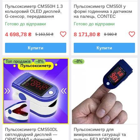
Пульсоксиметр CMS50H 1.3
Пульсоксиметр CMS50I у
кольоровий OLED дисплей,
формі годинника з датчиком
G-сенсор, передавання
на палець, CONTEC
даних на ПК
Готово до відправки
Готово до відправки
4 698,78
8 171,80
₴
₴
5 163,50 ₴
8 980 ₴
Купити
Купити
Топ продажів
–8%
–8%
Пульсоксиметр CMS50DL
Пульсоксиметр для
світлодіодний дисплей —
вимірювання сатурації та
ОРИГИНАЛ у фірмовій
пульсу, БЕЗ КОРОБКИ