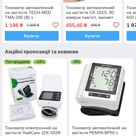
Тонометр автоматичний
Тонометр автоматичний
Тоно
на зап'ястя TECH-MED
на зап'ястя CK 102S, 90
на з
TMA-200 (B) з
комірок пам'яті, манжет
650 
індикатором аритмії,
13,5-19,5 см
інди
1 196
455,40
1 9
₴
₴
1 300 ₴
495 ₴
великий синій ЖК дисплей
вимі
Польща
Купити
Купити
Акційні пропозиції та новинки
Топ продажів
–14%
–9%
Тонометр електронний на
Тонометр автоматичний на
зап'ястя HailiCare JZK-002R
зап'ястя PEMPA BP50 з