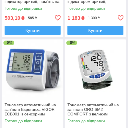
індикатор аритмії, пам'ять на
індикатором аритмії,
2 користувачів по 99
інтелектом, Польща
Готово до відправки
Готово до відправки
вимірювань
503,10
1 183
₴
₴
585 ₴
1 300 ₴
Купити
Купити
–8%
–8%
Тонометр автоматичний на
Тонометр автоматичний на
зап'ястя Esperanza VIGOR
зап'ястя ORO-SM2
ЕСВ001 із сенсорним
COMFORT з великим
екраном, інтелектом, Польща
дисплеєм, Польща
Готово до відправки
Готово до відправки