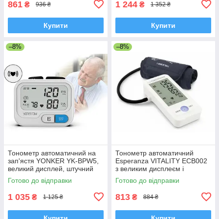
861
1 244
₴
₴
936 ₴
1 352 ₴
Купити
Купити
–8%
–8%
Тонометр автоматичний на
Тонометр автоматичний
зап'ястя YONKER YK-BPW5,
Esperanza VITALITY ЕСВ002
великий дисплей, штучний
з великим дисплеєм і
інтелект, індикатор аритмії
стандартною манжетою,
Готово до відправки
Готово до відправки
Польща
1 035
813
₴
₴
1 125 ₴
884 ₴
Купити
Купити