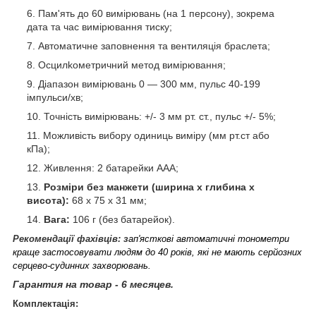
Пам'ять до 60 вимірювань (на 1 персону), зокрема
дата та час вимірювання тиску;
Автоматичне заповнення та вентиляція браслета;
Осцилkометричний метод вимірювання;
Діапазон вимірювань 0 — 300 мм, пульс 40-199
імпульси/хв;
Точність вимірювань: +/- 3 мм рт. ст., пульс +/- 5%;
Можливість вибору одиниць виміру (мм рт.ст або
кПа);
Живлення: 2 батарейки ААА;
Розміри без манжети (ширина x глибина x
висота):
68 х 75 х 31 мм;
Вага:
106 г (без батарейок).
Рекомендації фахівців: з
ап'ясткові автоматичні тонометри
краще застосовувати людям до 40 років, які не мають серйозних
серцево-судинних захворювань.
Гарантия на товар - 6 месяцев.
Комплектація: