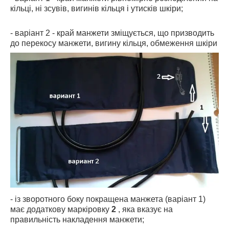
кільці, ні зсувів, вигинів кільця і утисків шкіри;
- варіант 2 - край манжети зміщується, що призводить
до перекосу манжети, вигину кільця, обмеження шкіри
- із зворотного боку покращена манжета (варіант 1)
має додаткову маркіровку
2
, яка вказує на
правильність накладення манжети;