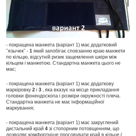
- покращена манжета (варіант 1) має додатковий
"язычек" -
1
який запобігає сповзанню краю манжети
по кільцю, відсутній ризик защемлення шкіри між
кільцем і манжетою. Стандартна манжета цього не
має;
- покращена манжета (варіант 1) має додаткову
маркіровку
2
і
3
, яка вказує на місце прикладання
головки фонендоскопа і розміри окружності плеча.
Стандартна манжета не має інформаційної
маркування;
- покращена манжета (варіант 1) має закруглений
дистальний край
4
зі стопорним потовщенням, що
дозволяє комфортніше просовувати край в кільце (