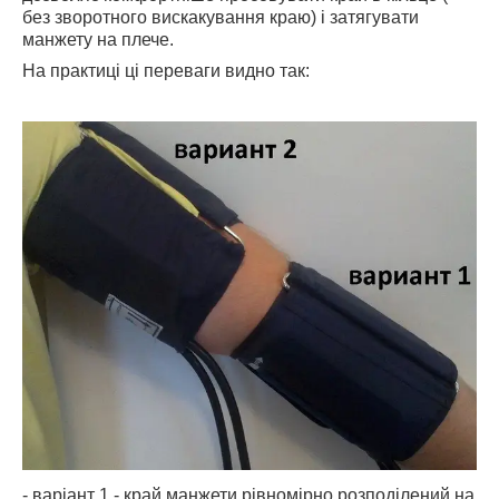
без зворотного вискакування краю) і затягувати
манжету на плече.
На практиці ці переваги видно так:
- варіант 1 - край манжети рівномірно розподілений на