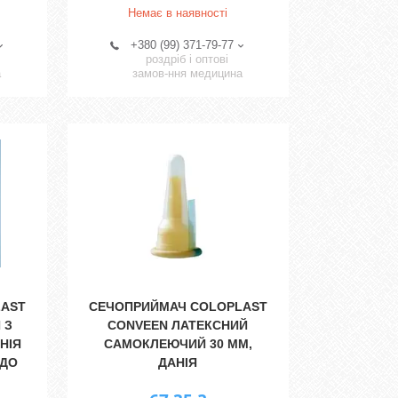
Немає в наявності
+380 (99) 371-79-77
роздріб і оптові
а
замов-ння медицина
LAST
СЕЧОПРИЙМАЧ COLOPLAST
 З
CONVEEN ЛАТЕКСНИЙ
НІЯ
САМОКЛЕЮЧИЙ 30 MM,
 ДО
ДАНІЯ