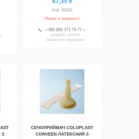
67,35 ₴
05205
Немає в наявності
+380 (99) 371-79-77
роздріб і оптові
замов-ння медицина
а
LAST
СЕЧОПРИЙМАЧ COLOPLAST
 З
CONVEEN ЛАТЕКСНИЙ З