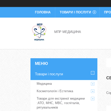
ГОЛОВНА
ТОВАРИ І ПОСЛУГИ
ПРО
МПР МЕДИЦИНА
Товари і послуги
С
Медицина
Косметологія і Естетика
Товари для екстреної медицини
:АТО, МНС, МВС, госпіталів,
рятувальників