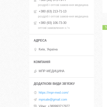
роздріб і оптові замов-ння медицина
+380 (63) 213-71-13
роздріб і оптові замов-ння медицина
+380 (93) 106-73-30
Т
оптові замовлення з / ч
Київ, Україна
МПР-МЕДИЦИНА
https://mpr-med.com/
mprsale@gmail.com
Viber
+380993717977