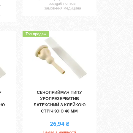
роздріб і оптові
замов-ння медицина
а
Топ продаж
У
СЕЧОПРИЙМАЧ ТИПУ
УРОПРЕЗЕРВАТИВ
ОЮ
ЛАТЕКСНИЙ З КЛЕЙКОЮ
СТРІЧКОЮ 40 ММ
26,94 ₴
Немає в наявності