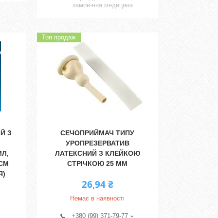
замов-ння медицина
Топ продаж
Й З
СЕЧОПРИЙМАЧ ТИПУ
УРОПРЕЗЕРВАТИВ
МЛ,
ЛАТЕКСНИЙ З КЛЕЙКОЮ
 СМ
СТРІЧКОЮ 25 ММ
Я)
26,94 ₴
Немає в наявності
+380 (99) 371-79-77